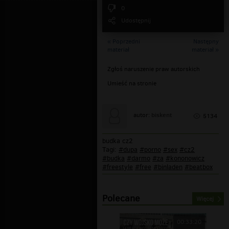
0
Udostępnij
« Poprzedni
Następny
materiał
materiał »
Zgłoś naruszenie praw autorskich
Umieść na stronie
biskent
autor:
5134
budka cz2
Tagi:
#dupa
#porno
#sex
#cz2
#budka
#darmo
#za
#kononowicz
#freestyle
#free
#binladen
#beatbox
Polecane
Więcej
00:33:20