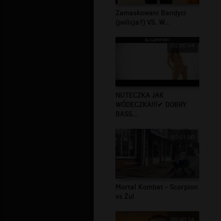
Zamaskowani Bandyci
(policja?) VS. W...
00:00:54
NUTECZKA JAK
WÓDECZKA!!!✔ DOBRY
BASS...
00:01:00
Mortal Kombat - Scorpion
vs Żul
00:40:14