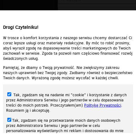
Drogi Czytelniku!
W trosce o komfort korzystania z naszego serwisu chcemy dostarczać Ci
coraz lepsze usługi oraz materiały redakcyjne. By móc to robić prosimy,
abyś wyraził zgodę na dopasowywanie treści marketingowych do Twoich
zachowań w serwisie. Zgoda ta pozwoli nam częściowo finansować rozwój
świadczonych usług.
Pamiętaj, że dbamy o Twoją prywatność. Nie zwiększymy zakresu
naszych uprawnień bez Twojej zgody. Zadbamy również o bezpieczeństwo
Twoich danych. Wyrażoną zgodę możesz wycofać w każdej chwili.
Tak, zgadzam się na nadanie mi "cookie" i korzystanie z danych
przez Administratora Serwisu i jego partnerów w celu dopasowania
treści do moich potrzeb. Przeczytałem(am)
Politykę Prywatności
.
Rozumiem ją i akceptuję.
Nasza strona internetowa używa plików cookies (tzw. ciasteczka) w celach
Tak, zgadzam się na przetwarzanie moich danych osobowych
statystycznych, reklamowych oraz funkcjonalnych. Dzięki nim możemy
przez Administratora Serwisu i jego partnerów w celu
indywidualnie dostosować stronę do twoich potrzeb. Każdy może zaakceptować
personalizowania wyświetlanych mi reklam i dostosowania do mnie
pliki cookies albo ma możliwość wyłączenia ich w przeglądarce, dzięki czemu nie
prezentowanych treści marketingowych. Przeczytałem(am)
Politykę