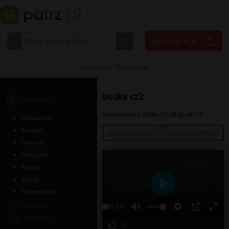
Logowanie
|
Rejestracja
budka cz2
ARTYKUŁY
Opublikowany 2006-12-28 02:40:12
Ciekawostki
Finanse
Internet
Medycyna
Prawo
Sprzęt
Technologia
Odtwarzaj
MUZYKA
00:00
ZDJĘCIA
0