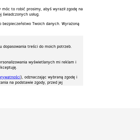
y móc to robić prosimy, abyś wyraził zgodę na
j świadczonych usług.
 o bezpieczeństwo Twoich danych. Wyrażoną
lu dopasowania treści do moich potrzeb.
rsonalizowania wyświetlanych mi reklam i
akceptuję.
prywatności
), odznaczając wybraną zgodę i
ania na podstawie zgody, przed jej
osować stronę do twoich potrzeb. Każdy może zaakceptować pliki cookies albo ma
cje.