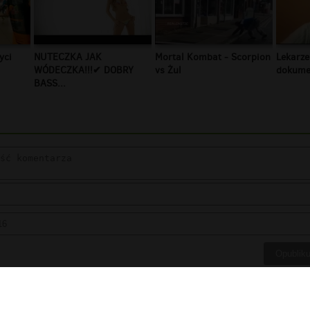
yci
NUTECZKA JAK
Mortal Kombat - Scorpion
Lekarze
WÓDECZKA!!!✔ DOBRY
vs Żul
dokumen
BASS...