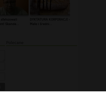
 sfałszowali
DYKTATURA KORPORACJI -
t! Skanda...
Małe i średni...
Polecane