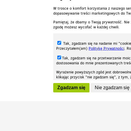
W trosce o komfort korzystania z naszego ser
dopasowywanie treści marketingowych do Two
Pamiętaj, że dbamy o Twoją prywatność. Nie
zgodę możesz wycofać w każdej chwili.
Tak, zgadzam się na nadanie mi "cookie"
Przeczytałem(am)
Politykę Prywatności
. R
Tak, zgadzam się na przetwarzanie moic
dostosowania do mnie prezentowanych tre
Wyrażenie powyższych zgód jest dobrowoln
klikając przycisk "nie zgadzam się", z tym
Nasza strona internetowa używa plików cookies (tzw. ciasteczka) w celach stat
wycofaniem.
moż
Zgadzam się
Nie zgadzam się