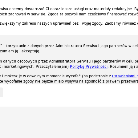
wisu chcemy dostarczać Ci coraz lepsze usługi oraz materiały redakcyjne. B
ich zachowań w serwisie. Zgoda ta pozwoli nam częściowo finansować rozwó
 zwiększymy zakresu naszych uprawnień bez Twojej zgody. Zadbamy również
 i korzystanie z danych przez Administratora Serwisu i jego partnerów w ce
ozumiem ją i akceptuję.
h danych osobowych przez Administratora Serwisu i jego partnerów w celu pe
ści marketingowych. Przeczytałem(am)
Politykę Prywatności
. Rozumiem ją i 
e i możesz je w dowolnym momencie wycofać (na podstronie z
ustawieniami 
, że wycofanie zgody nie będzie miało wpływu na zgodność z prawem przetwarz
ystycznych, reklamowych oraz funkcjonalnych. Dzięki nim możemy indywidualnie dost
liwość wyłączenia ich w przeglądarce, dzięki czemu nie będą zbierane żadne informa
Zapoznaj się z naszą polityką prywatności
Ok, rozumiem