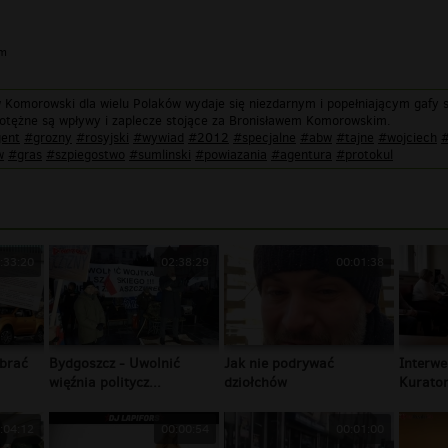
im
w Komorowski dla wielu Polaków wydaje się niezdarnym i popełniającym gaf
 potężne są wpływy i zaplecze stojące za Bronisławem Komorowskim.
ent
#grozny
#rosyjski
#wywiad
#2012
#specjalne
#abw
#tajne
#wojciech
#
w
#gras
#szpiegostwo
#sumlinski
#powiazania
#agentura
#protokul
:33:20
02:38:29
00:01:38
brać
Bydgoszcz - Uwolnić
Jak nie podrywać
Interwe
więźnia politycz...
dziołchów
Kurator
:04:12
00:00:54
00:01:00