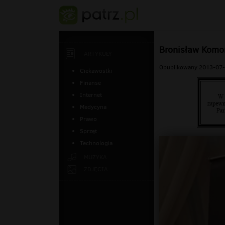
Bronisław Komor
ARTYKUŁY
Opublikowany 2013-07-
Ciekawostki
Finanse
Internet
Medycyna
Prawo
Sprzęt
Technologia
MUZYKA
ZDJĘCIA