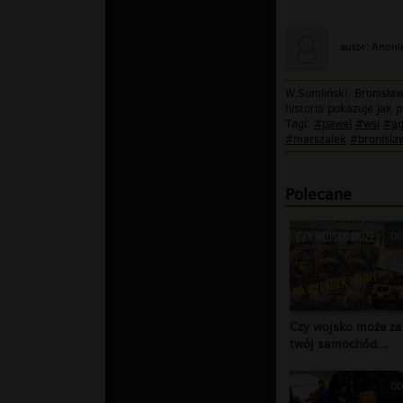
autor: Anon
W.Sumliński: Bronisła
historia pokazuje jak
Tagi:
#pawel
#wsi
#ag
#marszalek
#bronisla
Polecane
00
Czy wojsko może za
twój samochód...
00