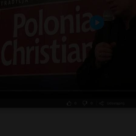
Odtwarzaj
0
0
Udostępnij