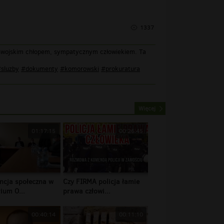
1337
y swojskim chłopem, sympatycznym człowiekiem. Ta
sluzby
#dokumenty
#komorowski
#prokuratura
Więcej
01:17:15
00:26:45
ncja społeczna w
Czy FIRMA policja łamie
ium O...
prawa człowi...
00:40:14
00:11:10