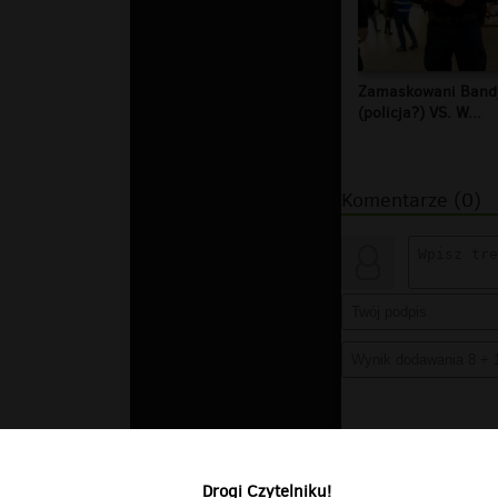
Zamaskowani Band
(policja?) VS. W...
Komentarze (0)
Drogi Czytelniku!