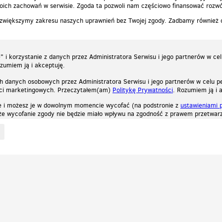
ich zachowań w serwisie. Zgoda ta pozwoli nam częściowo finansować rozwó
 zwiększymy zakresu naszych uprawnień bez Twojej zgody. Zadbamy również
 i korzystanie z danych przez Administratora Serwisu i jego partnerów w ce
ozumiem ją i akceptuję.
h danych osobowych przez Administratora Serwisu i jego partnerów w celu pe
ści marketingowych. Przeczytałem(am)
Politykę Prywatności
. Rozumiem ją i 
e i możesz je w dowolnym momencie wycofać (na podstronie z
ustawieniami 
, że wycofanie zgody nie będzie miało wpływu na zgodność z prawem przetwarz
ystycznych, reklamowych oraz funkcjonalnych. Dzięki nim możemy indywidualnie dost
liwość wyłączenia ich w przeglądarce, dzięki czemu nie będą zbierane żadne informa
Zapoznaj się z naszą polityką prywatności
Ok, rozumiem