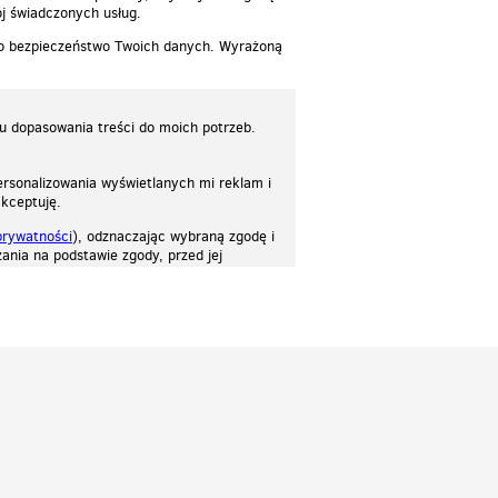
j świadczonych usług.
 o bezpieczeństwo Twoich danych. Wyrażoną
lu dopasowania treści do moich potrzeb.
rsonalizowania wyświetlanych mi reklam i
akceptuję.
prywatności
), odznaczając wybraną zgodę i
ania na podstawie zgody, przed jej
osować stronę do twoich potrzeb. Każdy może zaakceptować pliki cookies albo ma
cje.