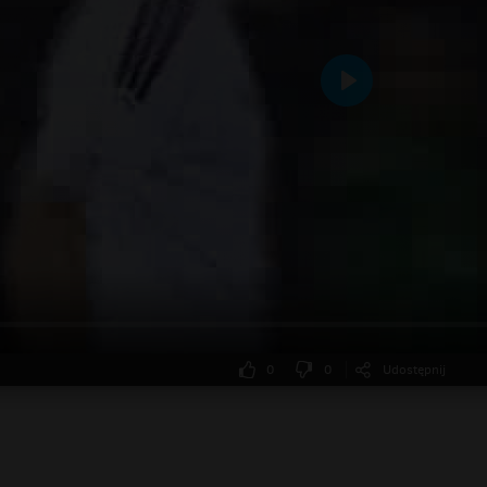
Odtwarzaj
0
0
Udostępnij