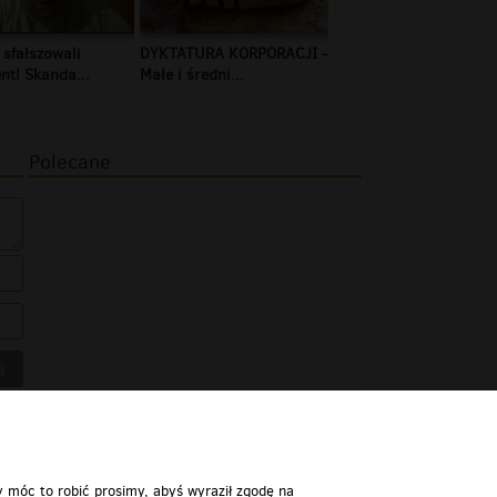
 sfałszowali
DYKTATURA KORPORACJI -
t! Skanda...
Małe i średni...
Polecane
y móc to robić prosimy, abyś wyraził zgodę na