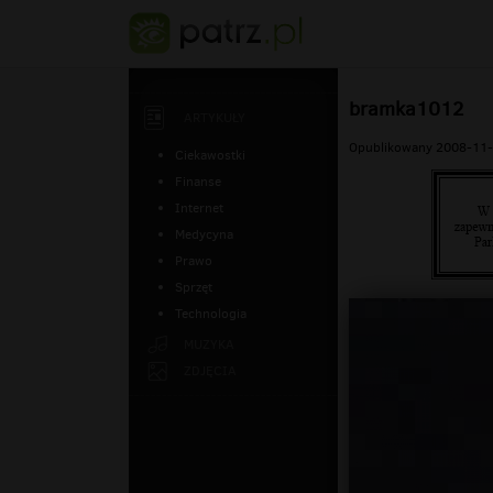
bramka1012
ARTYKUŁY
Opublikowany 2008-11-
Ciekawostki
Finanse
Internet
Medycyna
Prawo
Sprzęt
Technologia
MUZYKA
ZDJĘCIA