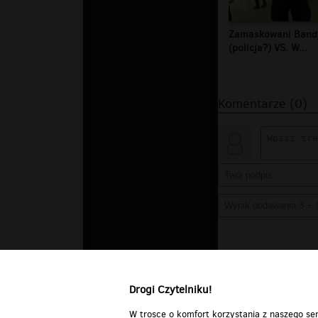
Zamaskowani Band
(policja?) VS. W...
Komentarze (0)
Drogi Czytelniku!
W trosce o komfort korzystania z naszego ser