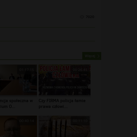
7020
Więcej
01:17:15
00:26:45
ncja społeczna w
Czy FIRMA policja łamie
ium O...
prawa człowi...
00:40:14
00:11:10