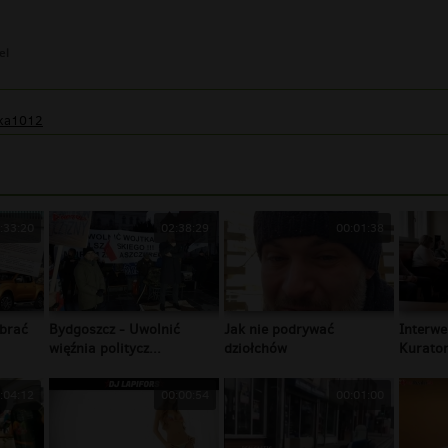
el
ka1012
:33:20
02:38:29
00:01:38
brać
Bydgoszcz - Uwolnić
Jak nie podrywać
Interwe
więźnia politycz...
dziołchów
Kurator
:04:12
00:00:54
00:01:00