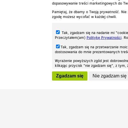
dopasowywanie treści marketingowych do Two
Pamiętaj, że dbamy o Twoją prywatność. Nie
zgodę możesz wycofać w każdej chwili.
Tak, zgadzam się na nadanie mi "cookie"
Przeczytałem(am)
Politykę Prywatności
. R
Tak, zgadzam się na przetwarzanie moic
dostosowania do mnie prezentowanych tre
Wyrażenie powyższych zgód jest dobrowoln
klikając przycisk "nie zgadzam się", z tym
Nasza strona internetowa używa plików cookies (tzw. ciasteczka) w celach stat
wycofaniem.
moż
Zgadzam się
Nie zgadzam się