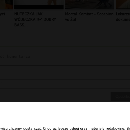
yci
NUTECZKA JAK
Mortal Kombat - Scorpion
Lekarze
WÓDECZKA!!!✔ DOBRY
vs Żul
dokumen
BASS...
wisu chcemy dostarczać Ci coraz lepsze usługi oraz materiały redakcyjne. B