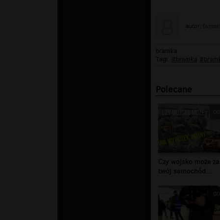
famoc
autor:
bramka
Tagi:
#bramka
#bram
Polecane
00
Czy wojsko może za
twój samochód...
00