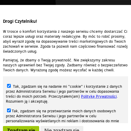
Drogi Czytelniku!
W trosce o komfort korzystania z naszego serwisu chcemy dostarczać Ci
coraz lepsze usługi oraz materiały redakcyjne. By móc to robić prosimy,
abyś wyraził zgodę na dopasowywanie treści marketingowych do Twoich
zachowań w serwisie. Zgoda ta pozwoli nam częściowo finansować rozwój
świadczonych usług.
Pamiętaj, że dbamy o Twoją prywatność. Nie zwiększymy zakresu
naszych uprawnień bez Twojej zgody. Zadbamy również o bezpieczeństwo
Twoich danych. Wyrażoną zgodę możesz wycofać w każdej chwili.
Tak, zgadzam się na nadanie mi "cookie" i korzystanie z danych
przez Administratora Serwisu i jego partnerów w celu dopasowania
treści do moich potrzeb. Przeczytałem(am)
Politykę Prywatności
.
Rozumiem ją i akceptuję.
Nasza strona internetowa używa plików cookies (tzw. ciasteczka) w celach
Tak, zgadzam się na przetwarzanie moich danych osobowych
statystycznych, reklamowych oraz funkcjonalnych. Dzięki nim możemy
przez Administratora Serwisu i jego partnerów w celu
indywidualnie dostosować stronę do twoich potrzeb. Każdy może zaakceptować
personalizowania wyświetlanych mi reklam i dostosowania do mnie
pliki cookies albo ma możliwość wyłączenia ich w przeglądarce, dzięki czemu nie
prezentowanych treści marketingowych. Przeczytałem(am)
Politykę
będą zbierane żadne informacje.
Zgadzam się
Nie zgadzam się
Prywatności
. Rozumiem ją i akceptuję.