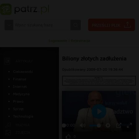
Logowanie
|
Rejestracja
Biliony złotych zadłużenia
ARTYKUŁY
Opublikowany 2009-07-20 19:36:44
Ciekawostki
Finanse
Internet
Medycyna
Prawo
Sprzęt
Technologia
Odtwarzaj
MUZYKA
00:00
ZDJĘCIA
0