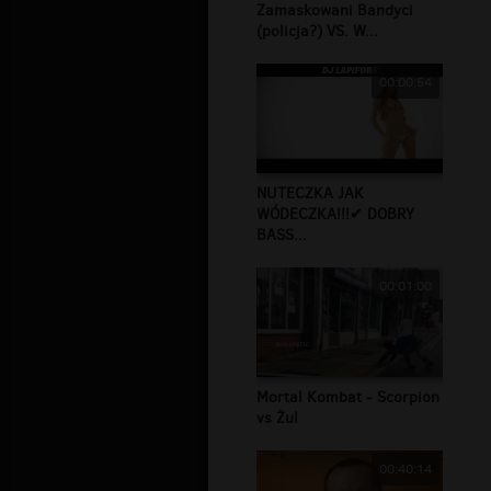
Zamaskowani Bandyci
(policja?) VS. W...
00:00:54
NUTECZKA JAK
WÓDECZKA!!!✔ DOBRY
BASS...
00:01:00
Mortal Kombat - Scorpion
vs Żul
00:40:14