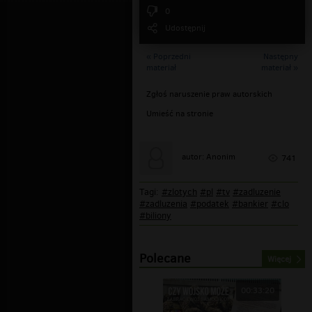
0
Udostępnij
« Poprzedni
Następny
materiał
materiał »
Zgłoś naruszenie praw autorskich
Umieść na stronie
autor: Anonim
741
Tagi:
#zlotych
#pl
#tv
#zadluzenie
#zadluzenia
#podatek
#bankier
#clo
#biliony
Polecane
Więcej
00:33:20