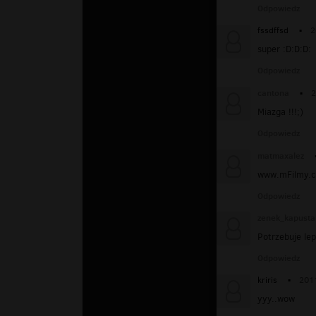
Odpowiedz
fssdffsd
▪
2
super :D:D:D:
Odpowiedz
cantona
▪
2
Miazga !!!;)
Odpowiedz
matmaxalez
www.mFilmy.co
Odpowiedz
zenek_kapusta
Potrzebuje le
Odpowiedz
kriris
▪
201
yyy..wow