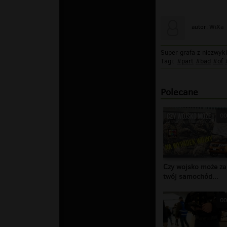
WiXa
autor:
Super grafa z niezwyk
Tagi:
#part
#bad
#of
Polecane
00
Czy wojsko może za
twój samochód...
00