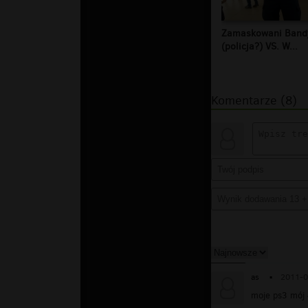
Zamaskowani Band
(policja?) VS. W...
Komentarze (8)
as
▪
2011-0
moje ps3 mój 4