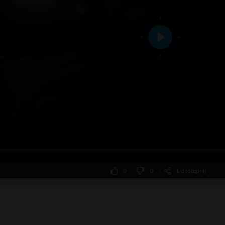
Odtwarzaj
0
0
Udostępnij