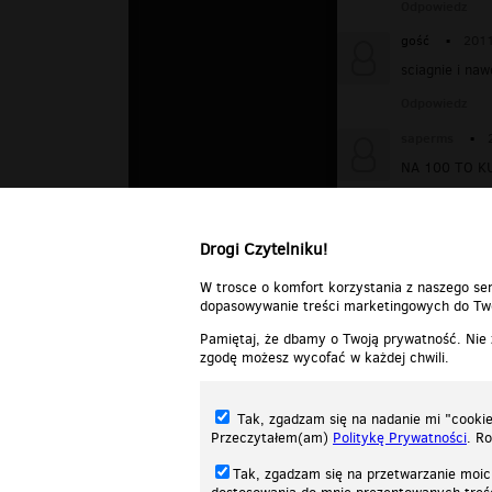
Odpowiedz
gość
▪
2011
sciagnie i naw
Odpowiedz
saperms
▪
NA 100 TO K
Odpowiedz
Drogi Czytelniku!
W trosce o komfort korzystania z naszego ser
dopasowywanie treści marketingowych do Two
Pamiętaj, że dbamy o Twoją prywatność. Nie
zgodę możesz wycofać w każdej chwili.
Tak, zgadzam się na nadanie mi "cookie"
Przeczytałem(am)
Politykę Prywatności
. R
Tak, zgadzam się na przetwarzanie moic