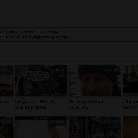
le płynną idynamiczną rozgrywką
#line
#town
#battlefield
#episode
#fault
:33:20
02:38:29
00:01:38
brać
Bydgoszcz - Uwolnić
Jak nie podrywać
Interwe
więźnia politycz...
dziołchów
Kurator
:04:12
00:00:54
00:01:00