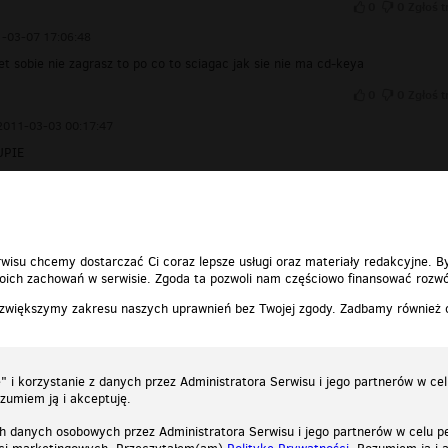
0
0
Zgłoś t
-03-07 17:06:48
et sobie nie zagrasz to po co to sciagac jak sie nie ma cd-keya
0
0
Zgłoś t
2011-03-03 00:17:47
UPIE
0
0
Zgłoś t
wisu chcemy dostarczać Ci coraz lepsze usługi oraz materiały redakcyjne. B
ich zachowań w serwisie. Zgoda ta pozwoli nam częściowo finansować rozwó
 zwiększymy zakresu naszych uprawnień bez Twojej zgody. Zadbamy również
 i korzystanie z danych przez Administratora Serwisu i jego partnerów w ce
ozumiem ją i akceptuję.
h danych osobowych przez Administratora Serwisu i jego partnerów w celu pe