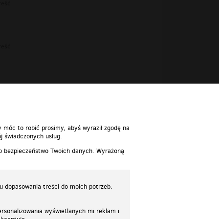
reść
reść
reść
y móc to robić prosimy, abyś wyraził zgodę na
j świadczonych usług.
 o bezpieczeństwo Twoich danych. Wyrażoną
lu dopasowania treści do moich potrzeb.
rsonalizowania wyświetlanych mi reklam i