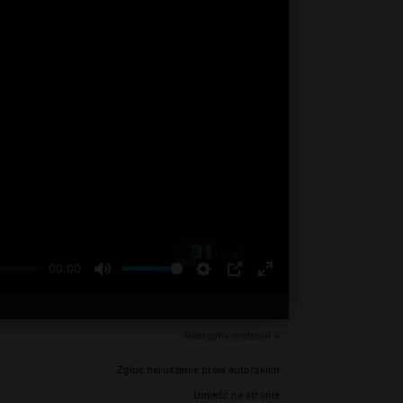
00:00
Następny materiał »
Zgłoś naruszenie praw autorskich
Umieść na stronie