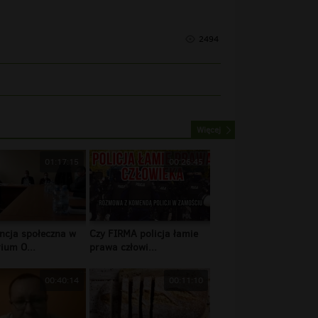
2494
Więcej
01:17:15
00:26:45
ncja społeczna w
Czy FIRMA policja łamie
ium O...
prawa człowi...
00:40:14
00:11:10