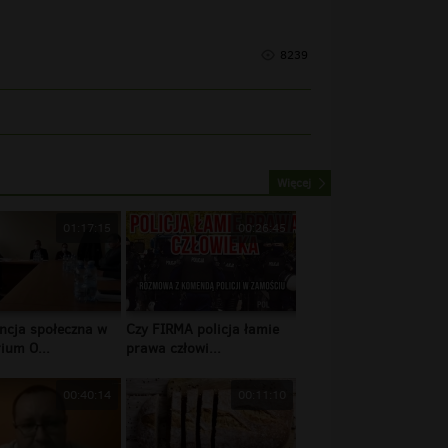
8239
Więcej
01:17:15
00:26:45
ncja społeczna w
Czy FIRMA policja łamie
ium O...
prawa człowi...
00:40:14
00:11:10