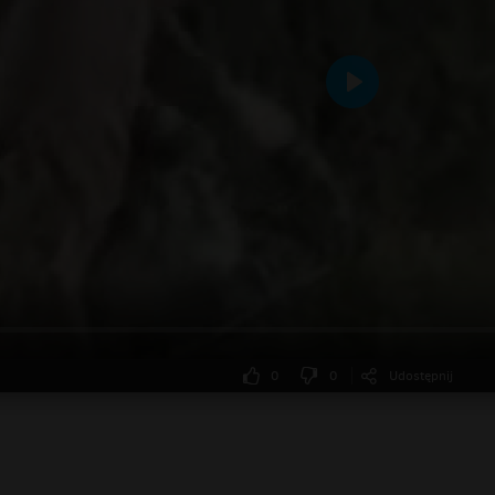
Odtwarzaj
0
0
Udostępnij