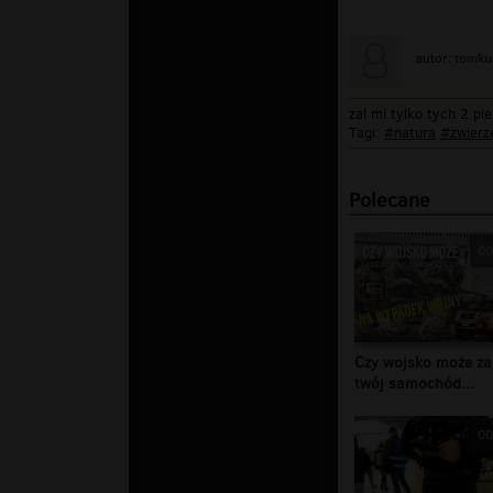
tomk
autor:
zal mi tylko tych 2 pie
Tagi:
#natura
#zwierz
Polecane
00
Czy wojsko może za
twój samochód...
00