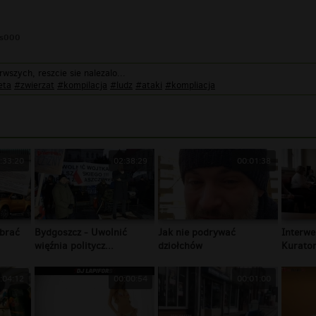
us000
rwszych, reszcie sie nalezalo...
eta
#zwierzat
#kompilacja
#ludz
#ataki
#kompliacja
:33:20
02:38:29
00:01:38
brać
Bydgoszcz - Uwolnić
Jak nie podrywać
Interwe
więźnia politycz...
dziołchów
Kurator
:04:12
00:00:54
00:01:00