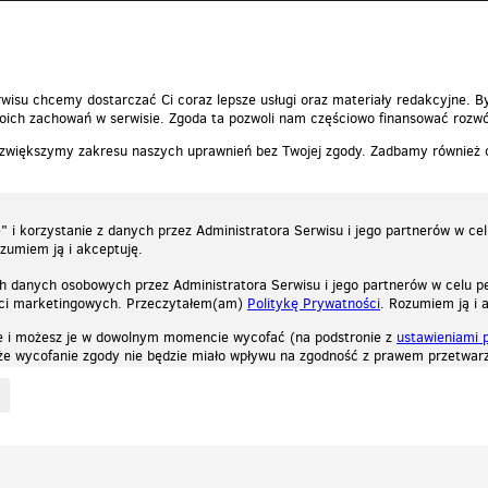
0
0
Zgłoś t
wisu chcemy dostarczać Ci coraz lepsze usługi oraz materiały redakcyjne. B
ich zachowań w serwisie. Zgoda ta pozwoli nam częściowo finansować rozwó
 zwiększymy zakresu naszych uprawnień bez Twojej zgody. Zadbamy również
 i korzystanie z danych przez Administratora Serwisu i jego partnerów w ce
ozumiem ją i akceptuję.
h danych osobowych przez Administratora Serwisu i jego partnerów w celu pe
ści marketingowych. Przeczytałem(am)
Politykę Prywatności
. Rozumiem ją i 
e i możesz je w dowolnym momencie wycofać (na podstronie z
ustawieniami 
, że wycofanie zgody nie będzie miało wpływu na zgodność z prawem przetwarz
ystycznych, reklamowych oraz funkcjonalnych. Dzięki nim możemy indywidualnie dost
liwość wyłączenia ich w przeglądarce, dzięki czemu nie będą zbierane żadne informa
Zapoznaj się z naszą polityką prywatności
Ok, rozumiem