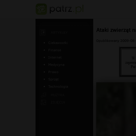
Ataki zwierząt n
ARTYKUŁY
Opublikowany 2009-08-
Ciekawostki
Finanse
Internet
Medycyna
Prawo
Sprzęt
Technologia
MUZYKA
ZDJĘCIA