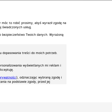
reść
y móc to robić prosimy, abyś wyraził zgodę na
j świadczonych usług.
 o bezpieczeństwo Twoich danych. Wyrażoną
lu dopasowania treści do moich potrzeb.
rsonalizowania wyświetlanych mi reklam i
akceptuję.
prywatności
), odznaczając wybraną zgodę i
ania na podstawie zgody, przed jej
osować stronę do twoich potrzeb. Każdy może zaakceptować pliki cookies albo ma
cje.