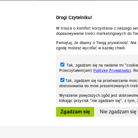
Odpowiedz
Drogi Czytelniku!
W trosce o komfort korzystania z naszego ser
dopasowywanie treści marketingowych do Two
Pamiętaj, że dbamy o Twoją prywatność. Nie
zgodę możesz wycofać w każdej chwili.
Tak, zgadzam się na nadanie mi "cookie"
Przeczytałem(am)
Politykę Prywatności
. R
Tak, zgadzam się na przetwarzanie moic
dostosowania do mnie prezentowanych tre
Wyrażenie powyższych zgód jest dobrowoln
klikając przycisk "nie zgadzam się", z tym
Nasza strona internetowa używa plików cookies (tzw. ciasteczka) w celach stat
wycofaniem.
moż
Zgadzam się
Nie zgadzam się