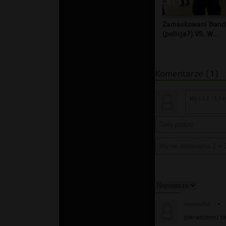
Zamaskowani Band
(policja?) VS. W...
Komentarze (1)
myssszka
▪
pierwszemu tez