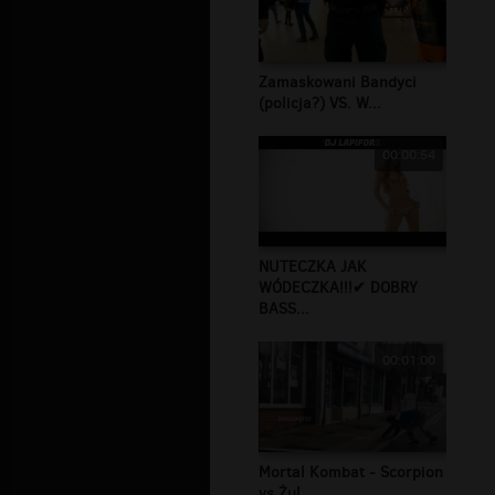
Zamaskowani Bandyci
(policja?) VS. W...
00:00:54
NUTECZKA JAK
WÓDECZKA!!!✔ DOBRY
BASS...
00:01:00
Mortal Kombat - Scorpion
vs Żul