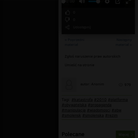
00:00
0
0
Udostępnij
« Poprzedni
Następny
materiał
materiał »
Zgłoś naruszenie praw autorskich
Umieść na stronie
autor: Anonim
979
Tagi:
#katastrofa
#2010
#platforma
#obywatelska
#propaganda
#manipulacja
#wiadomosci
#abw
#smolensk
#smolenska
#rezim
Polecane
Więcej