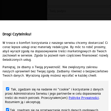
Drogi Czytelniku!
W trosce o komfort korzystania z naszego serwisu chcemy dostarczać Ci
coraz lepsze usługi oraz materiały redakcyjne. By móc to robić prosimy,
abyś wyraził zgodę na dopasowywanie treści marketingowych do Twoich
zachowań w serwisie. Zgoda ta pozwoli nam częściowo finansować rozwój
świadczonych usług.
Pamiętaj, że dbamy o Twoją prywatność. Nie zwiększymy zakresu
naszych uprawnień bez Twojej zgody. Zadbamy również o bezpieczeństwo
Twoich danych. Wyrażoną zgodę możesz wycofać w każdej chwili.
Tak, zgadzam się na nadanie mi "cookie" i korzystanie z danych
przez Administratora Serwisu i jego partnerów w celu dopasowania
treści do moich potrzeb. Przeczytałem(am)
Politykę Prywatności
.
Rozumiem ją i akceptuję.
Nasza strona internetowa używa plików cookies (tzw. ciasteczka) w celach
Tak, zgadzam się na przetwarzanie moich danych osobowych