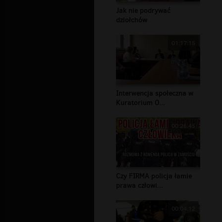
Jak nie podrywać
dziołchów
01:17:15
Interwencja społeczna w
Kuratorium O...
00:26:45
Czy FIRMA policja łamie
prawa człowi...
00:04:12