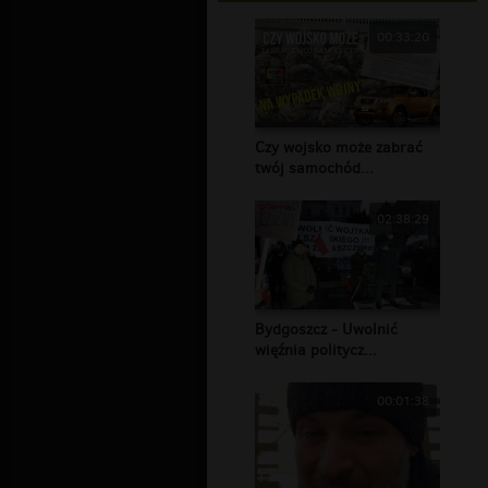
00:33:20
Czy wojsko może zabrać
twój samochód...
02:38:29
Bydgoszcz - Uwolnić
więźnia politycz...
00:01:38