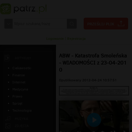
Logowanie
|
Rejestracja
ABW - Katastrofa Smoleńska
ARTYKUŁY
- WIADOMOŚCI z 23-04-201
Ciekawostki
0
Finanse
Opublikowany 2012-04-24 10:57:51
Internet
Medycyna
Prawo
Sprzęt
Technologia
MUZYKA
Odtwarzaj
ZDJĘCIA