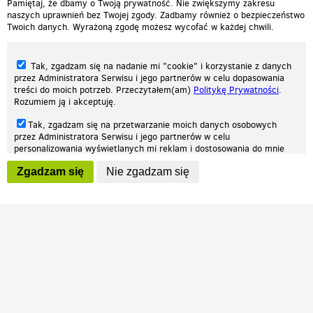
Pamiętaj, że dbamy o Twoją prywatność. Nie zwiększymy zakresu
naszych uprawnień bez Twojej zgody. Zadbamy również o bezpieczeństwo
Twoich danych. Wyrażoną zgodę możesz wycofać w każdej chwili.
Tak, zgadzam się na nadanie mi "cookie" i korzystanie z danych
przez Administratora Serwisu i jego partnerów w celu dopasowania
treści do moich potrzeb. Przeczytałem(am)
Politykę Prywatności
.
Rozumiem ją i akceptuję.
Nasza strona internetowa używa plików cookies (tzw. ciasteczka) w celach
Tak, zgadzam się na przetwarzanie moich danych osobowych
statystycznych, reklamowych oraz funkcjonalnych. Dzięki nim możemy
przez Administratora Serwisu i jego partnerów w celu
indywidualnie dostosować stronę do twoich potrzeb. Każdy może zaakceptować
personalizowania wyświetlanych mi reklam i dostosowania do mnie
pliki cookies albo ma możliwość wyłączenia ich w przeglądarce, dzięki czemu nie
prezentowanych treści marketingowych. Przeczytałem(am)
Politykę
będą zbierane żadne informacje.
Zgadzam się
Nie zgadzam się
Prywatności
. Rozumiem ją i akceptuję.
Zapoznaj się z naszą polityką prywatności
Ok, rozumiem
Wyrażenie powyższych zgód jest dobrowolne i możesz je w dowolnym
momencie wycofać (na podstronie z
ustawieniami prywatności
),
odznaczając wybraną zgodę i klikając przycisk "nie zgadzam się", z
tym, że wycofanie zgody nie będzie miało wpływu na zgodność z
prawem przetwarzania na podstawie zgody, przed jej wycofaniem.
Patrz.pl