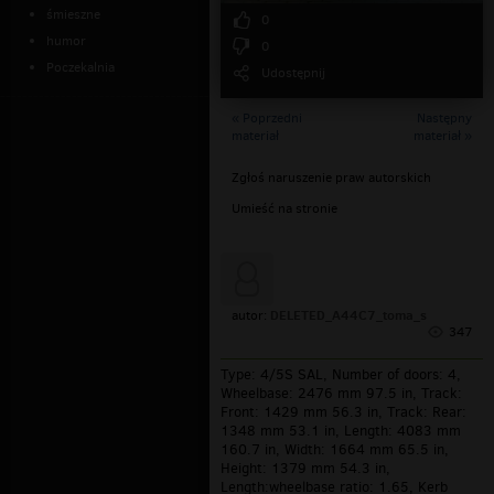
śmieszne
0
humor
0
Poczekalnia
Udostępnij
« Poprzedni
Następny
materiał
materiał »
Zgłoś naruszenie praw autorskich
Umieść na stronie
DELETED_A44C7_toma_s
autor:
347
Type: 4/5S SAL, Number of doors: 4,
Wheelbase: 2476 mm 97.5 in, Track:
Front: 1429 mm 56.3 in, Track: Rear:
1348 mm 53.1 in, Length: 4083 mm
160.7 in, Width: 1664 mm 65.5 in,
Height: 1379 mm 54.3 in,
Length:wheelbase ratio: 1.65, Kerb