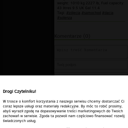
weight: 1010 kg 2227 lb, Fuel capacity:
43 litres 9.5 UK Gal 11.4
Tagi:
#zdjecia
#samochod
#dacia
#solenza
Komentarze (0)
Drogi Czytelniku!
W trosce o komfort korzystania z naszego serwisu chcemy dostarczać Ci
coraz lepsze usługi oraz materiały redakcyjne. By móc to robić prosimy,
abyś wyraził zgodę na dopasowywanie treści marketingowych do Twoich
zachowań w serwisie. Zgoda ta pozwoli nam częściowo finansować rozwój
świadczonych usług.