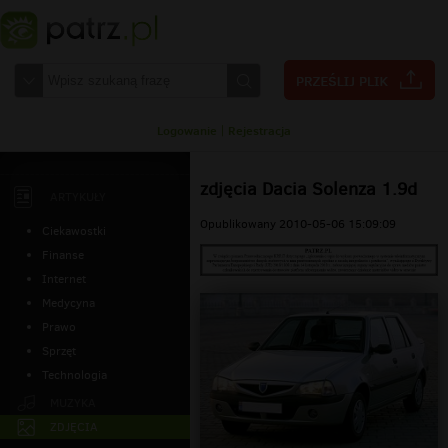
Logowanie
|
Rejestracja
zdjęcia Dacia Solenza 1.9d
ARTYKUŁY
Opublikowany 2010-05-06 15:09:09
Ciekawostki
Finanse
Internet
Medycyna
Prawo
Sprzęt
Technologia
MUZYKA
ZDJĘCIA