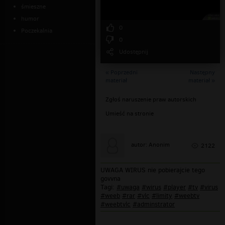
śmieszne
humor
0
Poczekalnia
0
Udostępnij
« Poprzedni
Następny
materiał
materiał »
Zgłoś naruszenie praw autorskich
Umieść na stronie
autor: Anonim
2122
UWAGA WIRUS nie pobierajcie tego
govvna
Tagi:
#uwaga
#wirus
#player
#tv
#virus
#weeb
#rar
#vlc
#limity
#weebtv
#weebtvlc
#adminstrator