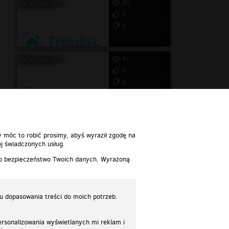
Television 7
85
0
0
Television 7
81
0
0
y móc to robić prosimy, abyś wyraził zgodę na
j świadczonych usług.
 o bezpieczeństwo Twoich danych. Wyrażoną
lu dopasowania treści do moich potrzeb.
rsonalizowania wyświetlanych mi reklam i