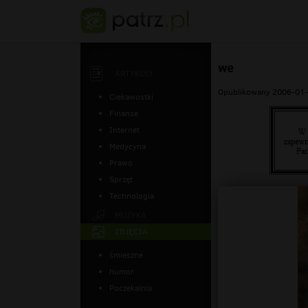
we
ARTYKUŁY
Opublikowany 2006-01-
Ciekawostki
Finanse
Internet
Medycyna
Prawo
Sprzęt
Technologia
MUZYKA
ZDJĘCIA
śmieszne
humor
Poczekalnia