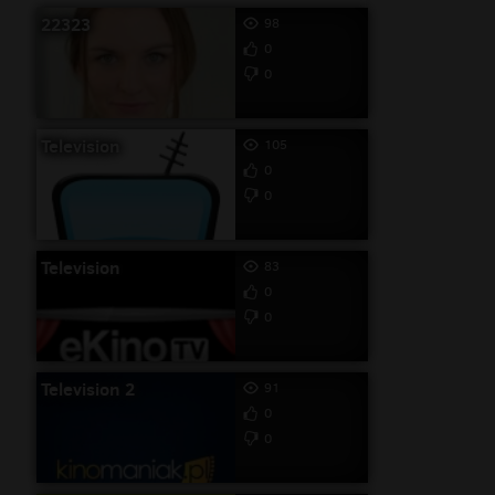
22323
98
0
0
Television
105
0
0
Television
83
0
0
Television 2
91
0
0