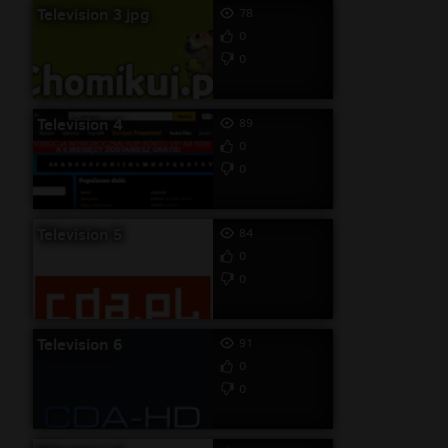
Television 3 jpg
78
0
0
Television 4
89
0
0
Television 5
84
0
0
Television 6
91
0
0