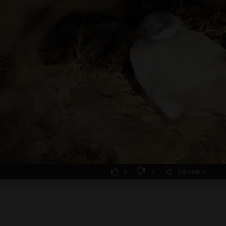
0
0
Udostępnij