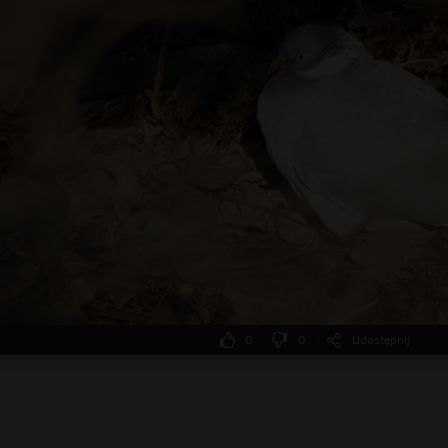
0
0
Udostępnij