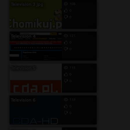
Television 3 jpg
108
0
0
Television 4
121
0
0
Television 5
115
0
0
Television 6
119
0
0