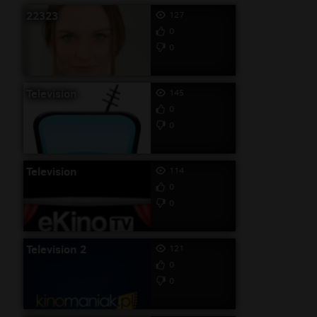
22323
127
0
0
Television
145
0
0
Television
114
0
0
Television 2
121
0
0