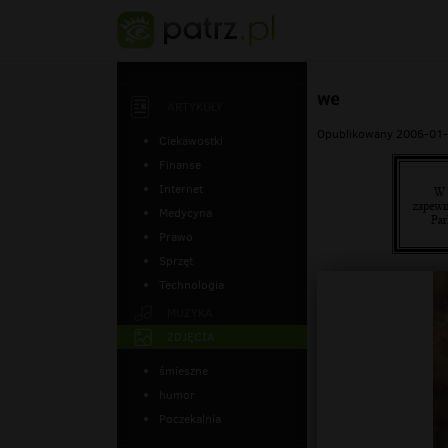
we
ARTYKUŁY
Opublikowany 2006-01-
Ciekawostki
Finanse
Internet
Medycyna
Prawo
Sprzęt
Technologia
MUZYKA
ZDJĘCIA
śmieszne
humor
Poczekalnia