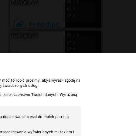
Television 7
115
0
0
Television 7
115
0
0
y móc to robić prosimy, abyś wyraził zgodę na
j świadczonych usług.
 o bezpieczeństwo Twoich danych. Wyrażoną
lu dopasowania treści do moich potrzeb.
rsonalizowania wyświetlanych mi reklam i