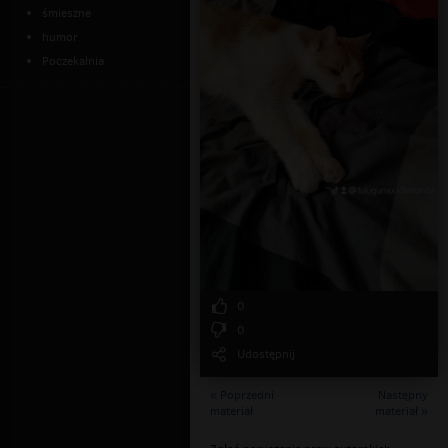
śmieszne
humor
Poczekalnia
0
0
Udostępnij
« Poprzedni
Następny
materiał
materiał »