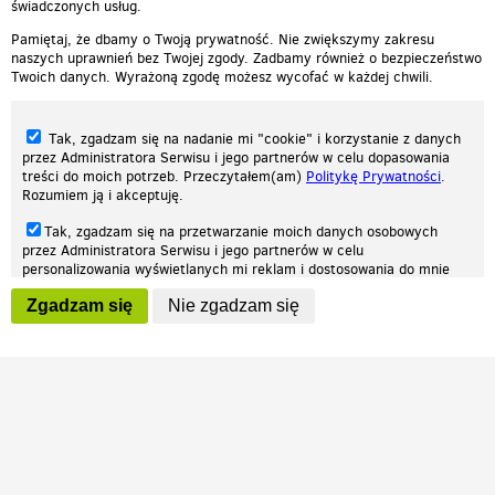
świadczonych usług.
Pamiętaj, że dbamy o Twoją prywatność. Nie zwiększymy zakresu
naszych uprawnień bez Twojej zgody. Zadbamy również o bezpieczeństwo
Twoich danych. Wyrażoną zgodę możesz wycofać w każdej chwili.
Tak, zgadzam się na nadanie mi "cookie" i korzystanie z danych
przez Administratora Serwisu i jego partnerów w celu dopasowania
treści do moich potrzeb. Przeczytałem(am)
Politykę Prywatności
.
Rozumiem ją i akceptuję.
Nasza strona internetowa używa plików cookies (tzw. ciasteczka) w celach
Tak, zgadzam się na przetwarzanie moich danych osobowych
statystycznych, reklamowych oraz funkcjonalnych. Dzięki nim możemy
przez Administratora Serwisu i jego partnerów w celu
indywidualnie dostosować stronę do twoich potrzeb. Każdy może zaakceptować
personalizowania wyświetlanych mi reklam i dostosowania do mnie
pliki cookies albo ma możliwość wyłączenia ich w przeglądarce, dzięki czemu nie
prezentowanych treści marketingowych. Przeczytałem(am)
Politykę
będą zbierane żadne informacje.
Zgadzam się
Nie zgadzam się
Prywatności
. Rozumiem ją i akceptuję.
Zapoznaj się z naszą polityką prywatności
Ok, rozumiem
Wyrażenie powyższych zgód jest dobrowolne i możesz je w dowolnym
momencie wycofać (na podstronie z
ustawieniami prywatności
),
odznaczając wybraną zgodę i klikając przycisk "nie zgadzam się", z
tym, że wycofanie zgody nie będzie miało wpływu na zgodność z
prawem przetwarzania na podstawie zgody, przed jej wycofaniem.