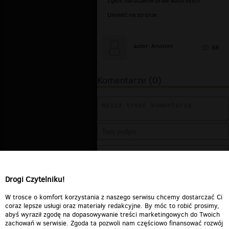
Zgłoś naruszenie praw autorskich
Umieść na stronie
autor: Anonim
58
Komentarze (0)
Drogi Czytelniku!
W trosce o komfort korzystania z naszego serwisu chcemy dostarczać Ci
coraz lepsze usługi oraz materiały redakcyjne. By móc to robić prosimy,
abyś wyraził zgodę na dopasowywanie treści marketingowych do Twoich
zachowań w serwisie. Zgoda ta pozwoli nam częściowo finansować rozwój