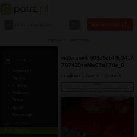
Logowanie
|
Rejestracja
watermark-603e5ab16c34c7
ARTYKUŁY
7074291ef8a07a170e_0
Ciekawostki
Opublikowany 2026-05-07 09:30:19
Finanse
Internet
Medycyna
Prawo
Sprzęt
Technologia
MUZYKA
ZDJĘCIA