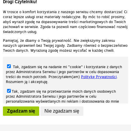
Drogi Czytelniku!
Odpowiedz
0
0
Zgłoś treść
W trosce o komfort korzystania z naszego serwisu chcemy dostarczać Ci
coraz lepsze usługi oraz materiały redakcyjne. By móc to robić prosimy,
abyś wyraził zgodę na dopasowywanie treści marketingowych do Twoich
zachowań w serwisie. Zgoda ta pozwoli nam częściowo finansować rozwój
świadczonych usług.
Pamiętaj, że dbamy o Twoją prywatność. Nie zwiększymy zakresu
naszych uprawnień bez Twojej zgody. Zadbamy również o bezpieczeństwo
Twoich danych. Wyrażoną zgodę możesz wycofać w każdej chwili.
Tak, zgadzam się na nadanie mi "cookie" i korzystanie z danych
przez Administratora Serwisu i jego partnerów w celu dopasowania
treści do moich potrzeb. Przeczytałem(am)
Politykę Prywatności
.
Rozumiem ją i akceptuję.
Nasza strona internetowa używa plików cookies (tzw. ciasteczka) w celach
Tak, zgadzam się na przetwarzanie moich danych osobowych
statystycznych, reklamowych oraz funkcjonalnych. Dzięki nim możemy
przez Administratora Serwisu i jego partnerów w celu
indywidualnie dostosować stronę do twoich potrzeb. Każdy może zaakceptować
personalizowania wyświetlanych mi reklam i dostosowania do mnie
pliki cookies albo ma możliwość wyłączenia ich w przeglądarce, dzięki czemu nie
prezentowanych treści marketingowych. Przeczytałem(am)
Politykę
będą zbierane żadne informacje.
Zgadzam się
Nie zgadzam się
Prywatności
. Rozumiem ją i akceptuję.
Zapoznaj się z naszą polityką prywatności
Ok, rozumiem
Wyrażenie powyższych zgód jest dobrowolne i możesz je w dowolnym
momencie wycofać (na podstronie z
ustawieniami prywatności
),
odznaczając wybraną zgodę i klikając przycisk "nie zgadzam się", z