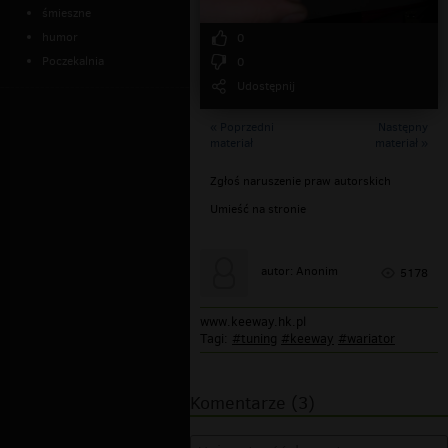
śmieszne
humor
0
Poczekalnia
0
Udostępnij
« Poprzedni
Następny
materiał
materiał »
Zgłoś naruszenie praw autorskich
Umieść na stronie
autor: Anonim
5178
www.keeway.hk.pl
Tagi:
#tuning
#keeway
#wariator
Komentarze (3)