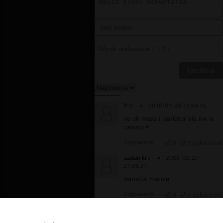
P-ń
▪
2010-01-28 19:44:16
no ok moze i wariator ale nie w
calosci:P
Odpowiedz
0
0
Zgłoś treść
szatan krk
▪
2008-02-27
21:06:31
wariator matole
Odpowiedz
0
0
Zgłoś treść
???
▪
2007-10-07 20:39:47
co to ma byc??