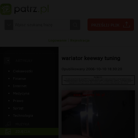
Logowanie
|
Rejestracja
wariator keeway tuning
ARTYKUŁY
Opublikowany 2006-10-10 18:30:20
Ciekawostki
Finanse
Internet
Medycyna
Prawo
Sprzęt
Technologia
MUZYKA
ZDJĘCIA