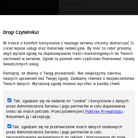
Drogi Czytelniku!
W trosce o komfort korzystania z naszego serwisu chcemy dostarczać Ci
coraz lepsze usługi oraz materiały redakcyjne. By móc to robić prosimy,
abyś wyraził zgodę na dopasowywanie treści marketingowych do Twoich
zachowań w serwisie. Zgoda ta pozwoli nam częściowo finansować rozwój
świadczonych usług.
Pamiętaj, że dbamy o Twoją prywatność. Nie zwiększymy zakresu
naszych uprawnień bez Twojej zgody. Zadbamy również o bezpieczeństwo
Twoich danych. Wyrażoną zgodę możesz wycofać w każdej chwili.
Tak, zgadzam się na nadanie mi "cookie" i korzystanie z danych
przez Administratora Serwisu i jego partnerów w celu dopasowania
treści do moich potrzeb. Przeczytałem(am)
Politykę Prywatności
.
Rozumiem ją i akceptuję.
Nasza strona internetowa używa plików cookies (tzw. ciasteczka) w celach
Tak, zgadzam się na przetwarzanie moich danych osobowych
statystycznych, reklamowych oraz funkcjonalnych. Dzięki nim możemy
przez Administratora Serwisu i jego partnerów w celu
indywidualnie dostosować stronę do twoich potrzeb. Każdy może zaakceptować
personalizowania wyświetlanych mi reklam i dostosowania do mnie