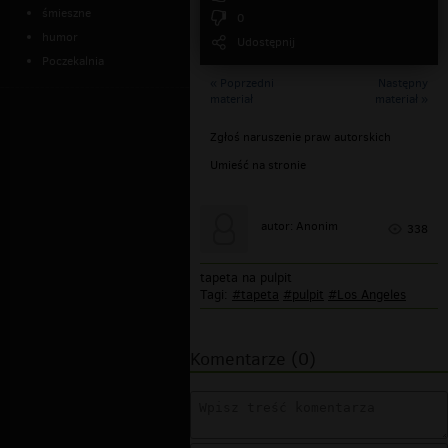
śmieszne
0
humor
Udostępnij
Poczekalnia
« Poprzedni
Następny
materiał
materiał »
Zgłoś naruszenie praw autorskich
Umieść na stronie
autor: Anonim
338
tapeta na pulpit
Tagi:
#tapeta
#pulpit
#Los Angeles
Komentarze (0)