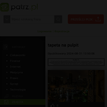
Logowanie
|
Rejestracja
tapeta na pulpit
ARTYKUŁY
Opublikowany 2024-08-31 13:50:06
Ciekawostki
Finanse
Internet
Medycyna
Prawo
Sprzęt
Technologia
MUZYKA
ZDJĘCIA
0