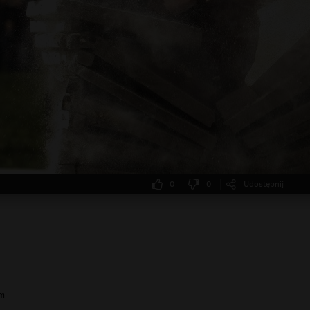
0
0
Udostępnij
im