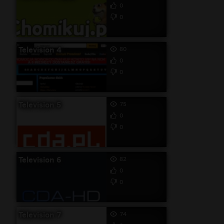
0
0
Television 4
80
0
0
Television 5
75
0
0
Television 6
82
0
0
Television 7
74