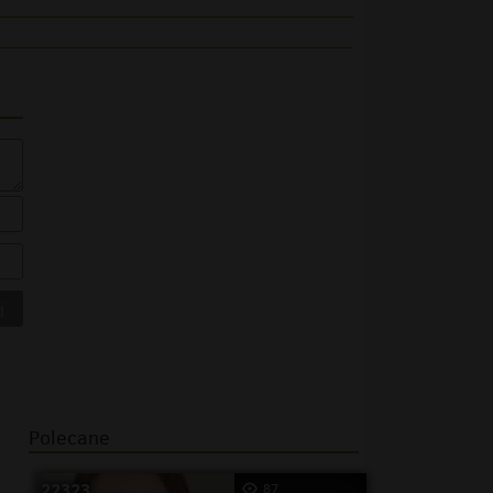
Polecane
22323
87