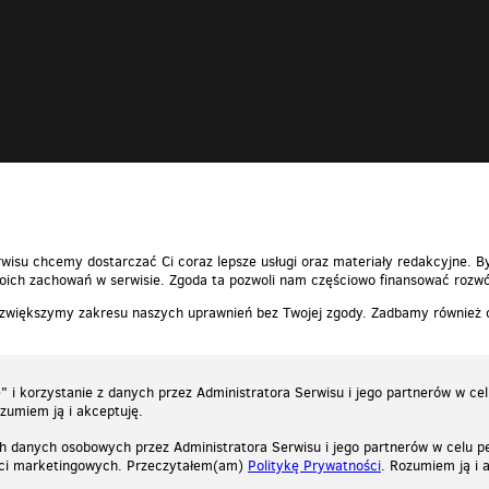
wisu chcemy dostarczać Ci coraz lepsze usługi oraz materiały redakcyjne. B
ich zachowań w serwisie. Zgoda ta pozwoli nam częściowo finansować rozwó
 zwiększymy zakresu naszych uprawnień bez Twojej zgody. Zadbamy również
 i korzystanie z danych przez Administratora Serwisu i jego partnerów w ce
ozumiem ją i akceptuję.
h danych osobowych przez Administratora Serwisu i jego partnerów w celu pe
ści marketingowych. Przeczytałem(am)
Politykę Prywatności
. Rozumiem ją i 