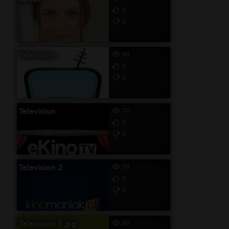
0
0
Television
94
0
0
Television
72
0
0
Television 2
79
0
0
Television 3 jpg
69