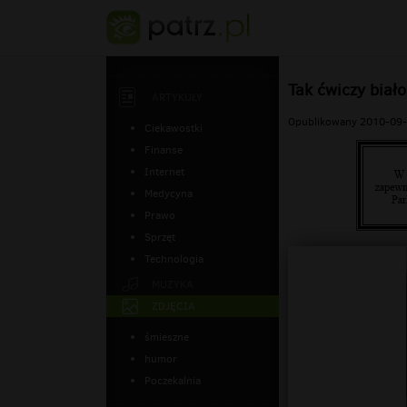
Tak ćwiczy biało
ARTYKUŁY
Opublikowany 2010-09-
Ciekawostki
Finanse
Internet
Medycyna
Prawo
Sprzęt
Technologia
MUZYKA
ZDJĘCIA
śmieszne
humor
Poczekalnia