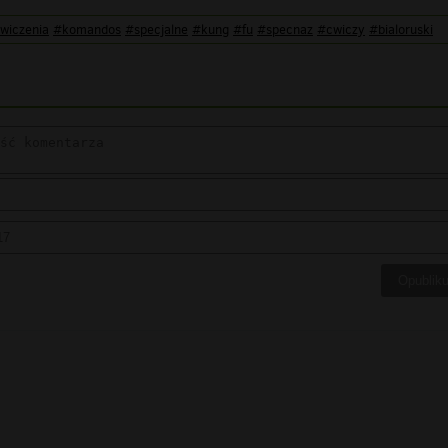
wiczenia
#komandos
#specjalne
#kung
#fu
#specnaz
#cwiczy
#bialoruski