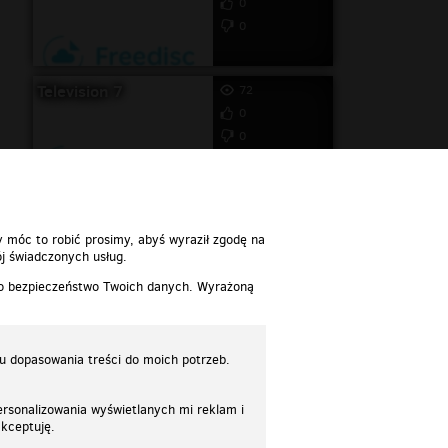
0
0
Television 7
72
0
0
y móc to robić prosimy, abyś wyraził zgodę na
j świadczonych usług.
 o bezpieczeństwo Twoich danych. Wyrażoną
lu dopasowania treści do moich potrzeb.
rsonalizowania wyświetlanych mi reklam i
akceptuję.