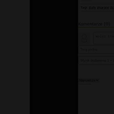
Tagi:
#sily
#karate
#c
Komentarze (0)