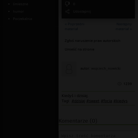
śmieszne
0
humor
Udostępnij
Poczekalnia
« Poprzedni
Następny
materiał
materiał »
Zgłoś naruszenie praw autorskich
Umieść na stronie
wojciech_nowicki
autor:
1239
Kiedyś i dzisiaj.
Tagi:
#dzisiaj
#sweet
#focia
#kiedys
Komentarze (0)