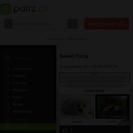
Logowanie
|
Rejestracja
Sweet Focia
ARTYKUŁY
Opublikowany 2011-05-03 19:07:23
Ciekawostki
Finanse
Internet
Medycyna
Prawo
Sprzęt
Technologia
MUZYKA
ZDJĘCIA
0