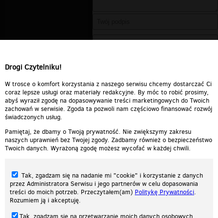
Drogi Czytelniku!
W trosce o komfort korzystania z naszego serwisu chcemy dostarczać Ci
coraz lepsze usługi oraz materiały redakcyjne. By móc to robić prosimy,
abyś wyraził zgodę na dopasowywanie treści marketingowych do Twoich
zachowań w serwisie. Zgoda ta pozwoli nam częściowo finansować rozwój
świadczonych usług.
Pamiętaj, że dbamy o Twoją prywatność. Nie zwiększymy zakresu
naszych uprawnień bez Twojej zgody. Zadbamy również o bezpieczeństwo
Twoich danych. Wyrażoną zgodę możesz wycofać w każdej chwili.
Tak, zgadzam się na nadanie mi "cookie" i korzystanie z danych
przez Administratora Serwisu i jego partnerów w celu dopasowania
treści do moich potrzeb. Przeczytałem(am)
Politykę Prywatności
.
Rozumiem ją i akceptuję.
Nasza strona internetowa używa plików cookies (tzw. ciasteczka) w celach
Tak, zgadzam się na przetwarzanie moich danych osobowych