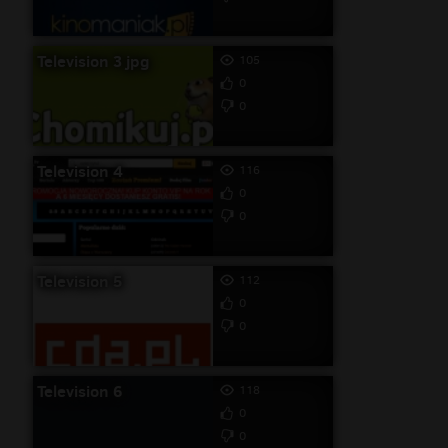
Television 3 jpg
105
0
0
Television 4
116
0
0
Television 5
112
0
0
Television 6
118
0
0