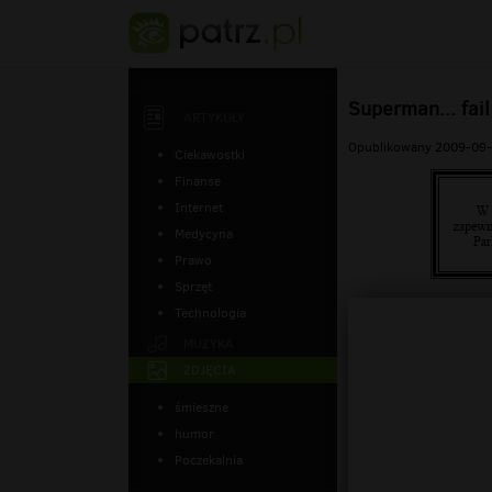
Superman... fail
ARTYKUŁY
Opublikowany 2009-09-
Ciekawostki
Finanse
Internet
Medycyna
Prawo
Sprzęt
Technologia
MUZYKA
ZDJĘCIA
śmieszne
humor
Poczekalnia