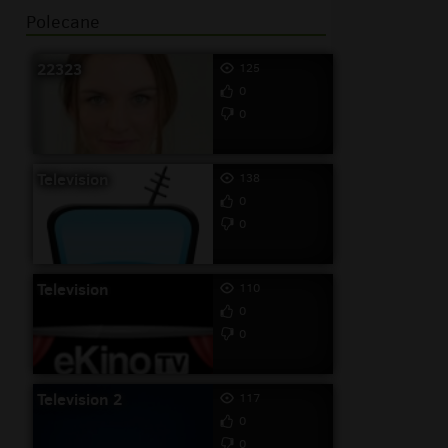
Polecane
22323
125
0
0
Television
138
0
0
Television
110
0
0
Television 2
117
0
0