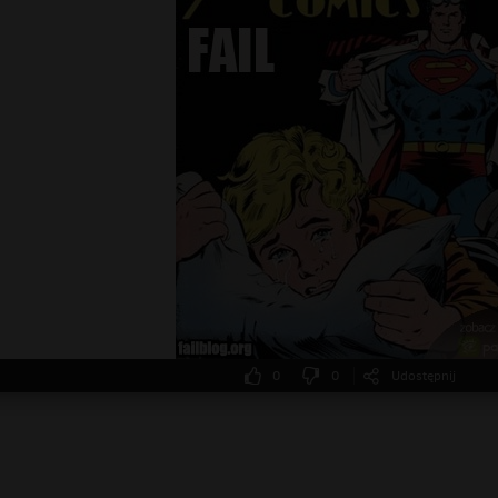
0
0
Udostępnij