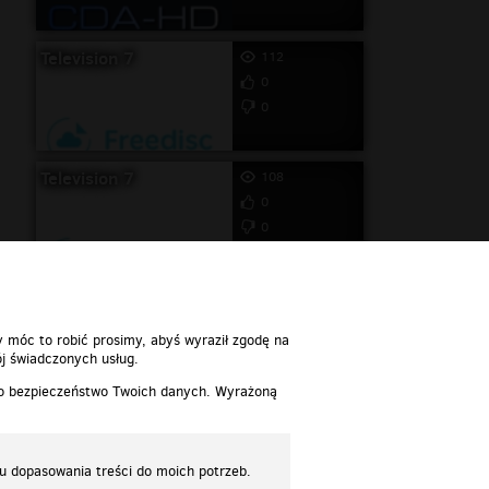
Television 7
112
0
0
Television 7
108
0
0
y móc to robić prosimy, abyś wyraził zgodę na
j świadczonych usług.
 o bezpieczeństwo Twoich danych. Wyrażoną
lu dopasowania treści do moich potrzeb.