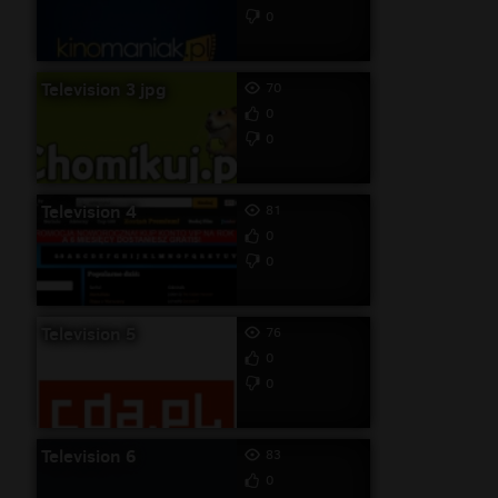
0
Television 3 jpg
70
0
0
Television 4
81
0
0
Television 5
76
0
0
Television 6
83
0