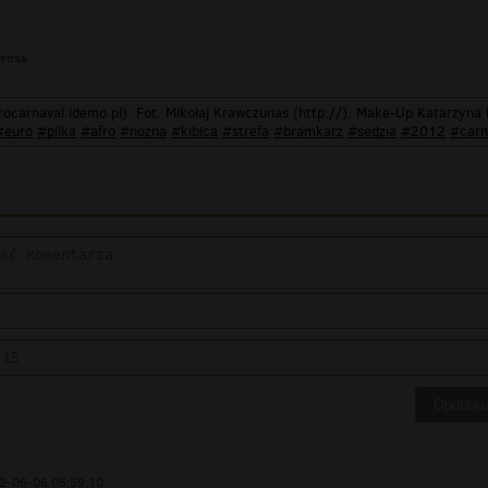
press
rocarnaval.idemo.pl). Fot. Mikołaj Krawczunas (http://). Make-Up Katarzyn
#euro
#pilka
#afro
#nozna
#kibica
#strefa
#bramkarz
#sedzia
#2012
#carn
2-06-06 05:59:10