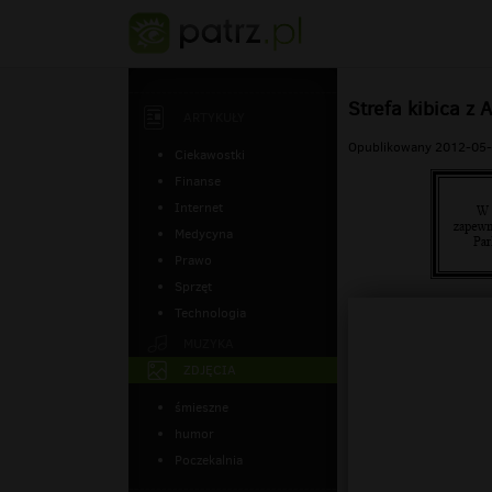
Strefa kibica z 
ARTYKUŁY
Opublikowany 2012-05-
Ciekawostki
Finanse
Internet
Medycyna
Prawo
Sprzęt
Technologia
MUZYKA
ZDJĘCIA
śmieszne
humor
Poczekalnia