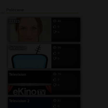
Polecane
reść
22323
88
0
0
Television
96
0
0
Television
75
0
0
Television 2
82
0