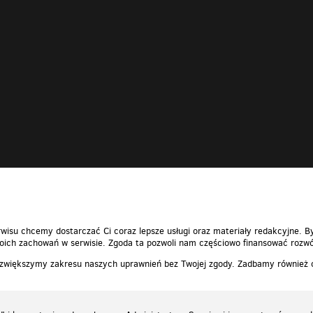
wisu chcemy dostarczać Ci coraz lepsze usługi oraz materiały redakcyjne. B
ich zachowań w serwisie. Zgoda ta pozwoli nam częściowo finansować rozwó
 zwiększymy zakresu naszych uprawnień bez Twojej zgody. Zadbamy również