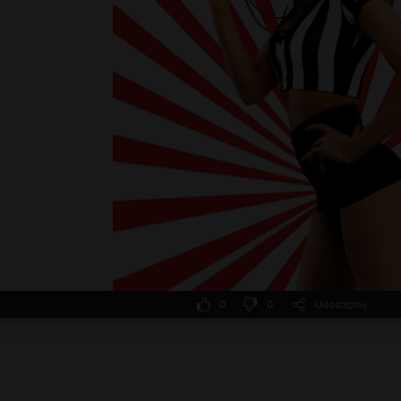
0
0
Udostępnij