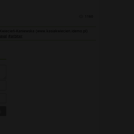
1160
a Kwiecień-Kaniewska (www.kasiakwiecien.idemo.pl)
aval
#arbiter