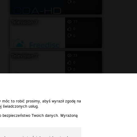
0
Television 7
77
0
0
Television 7
73
0
0
y móc to robić prosimy, abyś wyraził zgodę na
j świadczonych usług.
 o bezpieczeństwo Twoich danych. Wyrażoną