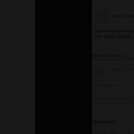
artex
autor:
Afro Carnaval (www.af
Tagi:
#sport
#pilkarz
Komentarze (1)
ashia
▪
201