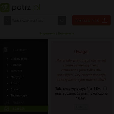
Logowanie
|
Rejestracja
ARTYKUŁY
Uwaga!
Ciekawostki
Materiały znajdujące się na tej
Finanse
stonie zawierają treści
oznaczone jako tylko dla
Internet
dorosłych. Czy chcesz włączyć
Medycyna
pokazywanie tych materiałów?
Prawo
Tak, chcę wyłączyć filtr 18+,
Sprzęt
oświadczam, że mam ukończone
Technologia
18 lat.
MUZYKA
Dalej »
ZDJĘCIA