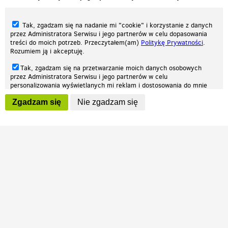
Tak, zgadzam się na nadanie mi "cookie" i korzystanie z danych
przez Administratora Serwisu i jego partnerów w celu dopasowania
treści do moich potrzeb. Przeczytałem(am)
Politykę Prywatności
.
Rozumiem ją i akceptuję.
Nasza strona internetowa używa plików cookies (tzw. ciasteczka) w celach
Tak, zgadzam się na przetwarzanie moich danych osobowych
statystycznych, reklamowych oraz funkcjonalnych. Dzięki nim możemy
przez Administratora Serwisu i jego partnerów w celu
indywidualnie dostosować stronę do twoich potrzeb. Każdy może zaakceptować
personalizowania wyświetlanych mi reklam i dostosowania do mnie
pliki cookies albo ma możliwość wyłączenia ich w przeglądarce, dzięki czemu nie
prezentowanych treści marketingowych. Przeczytałem(am)
Politykę
będą zbierane żadne informacje.
Zgadzam się
Nie zgadzam się
Prywatności
. Rozumiem ją i akceptuję.
Zapoznaj się z naszą polityką prywatności
Ok, rozumiem
Wyrażenie powyższych zgód jest dobrowolne i możesz je w dowolnym
momencie wycofać (na podstronie z
ustawieniami prywatności
),
odznaczając wybraną zgodę i klikając przycisk "nie zgadzam się", z
tym, że wycofanie zgody nie będzie miało wpływu na zgodność z
prawem przetwarzania na podstawie zgody, przed jej wycofaniem.
Patrz.pl
Strona główna
Regulamin