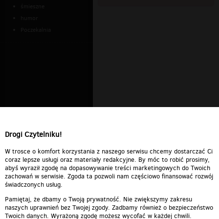
śmieszne
humor
Poczekalnia
Drogi Czytelniku!
W trosce o komfort korzystania z naszego serwisu chcemy dostarczać Ci
coraz lepsze usługi oraz materiały redakcyjne. By móc to robić prosimy,
abyś wyraził zgodę na dopasowywanie treści marketingowych do Twoich
zachowań w serwisie. Zgoda ta pozwoli nam częściowo finansować rozwój
świadczonych usług.
Pamiętaj, że dbamy o Twoją prywatność. Nie zwiększymy zakresu
naszych uprawnień bez Twojej zgody. Zadbamy również o bezpieczeństwo
Twoich danych. Wyrażoną zgodę możesz wycofać w każdej chwili.