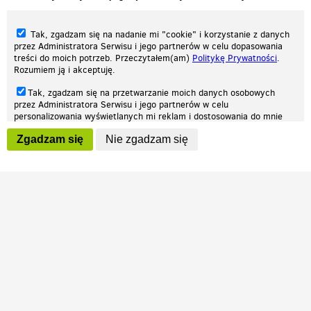
Tak, zgadzam się na nadanie mi "cookie" i korzystanie z danych
przez Administratora Serwisu i jego partnerów w celu dopasowania
treści do moich potrzeb. Przeczytałem(am)
Politykę Prywatności
.
Rozumiem ją i akceptuję.
Nasza strona internetowa używa plików cookies (tzw. ciasteczka) w celach
Tak, zgadzam się na przetwarzanie moich danych osobowych
statystycznych, reklamowych oraz funkcjonalnych. Dzięki nim możemy
przez Administratora Serwisu i jego partnerów w celu
indywidualnie dostosować stronę do twoich potrzeb. Każdy może zaakceptować
personalizowania wyświetlanych mi reklam i dostosowania do mnie
pliki cookies albo ma możliwość wyłączenia ich w przeglądarce, dzięki czemu nie
prezentowanych treści marketingowych. Przeczytałem(am)
Politykę
będą zbierane żadne informacje.
Zgadzam się
Nie zgadzam się
Prywatności
. Rozumiem ją i akceptuję.
Zapoznaj się z naszą polityką prywatności
Ok, rozumiem
Wyrażenie powyższych zgód jest dobrowolne i możesz je w dowolnym
momencie wycofać (na podstronie z
ustawieniami prywatności
),
odznaczając wybraną zgodę i klikając przycisk "nie zgadzam się", z
tym, że wycofanie zgody nie będzie miało wpływu na zgodność z
prawem przetwarzania na podstawie zgody, przed jej wycofaniem.
Patrz.pl
Strona główna
Regulamin