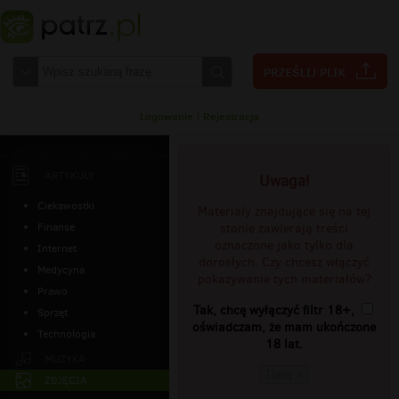
Logowanie
|
Rejestracja
ARTYKUŁY
Uwaga!
Ciekawostki
Materiały znajdujące się na tej
Finanse
stonie zawierają treści
oznaczone jako tylko dla
Internet
dorosłych. Czy chcesz włączyć
Medycyna
pokazywanie tych materiałów?
Prawo
Tak, chcę wyłączyć filtr 18+,
Sprzęt
oświadczam, że mam ukończone
Technologia
18 lat.
MUZYKA
Dalej »
ZDJĘCIA