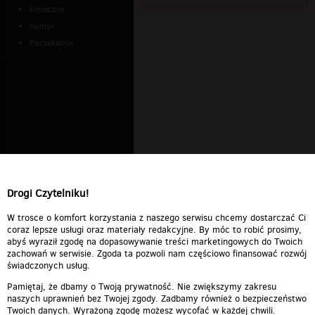
śmieszne
humor
Poczekalnia
Drogi Czytelniku!
W trosce o komfort korzystania z naszego serwisu chcemy dostarczać Ci
coraz lepsze usługi oraz materiały redakcyjne. By móc to robić prosimy,
abyś wyraził zgodę na dopasowywanie treści marketingowych do Twoich
zachowań w serwisie. Zgoda ta pozwoli nam częściowo finansować rozwój
świadczonych usług.
Pamiętaj, że dbamy o Twoją prywatność. Nie zwiększymy zakresu
naszych uprawnień bez Twojej zgody. Zadbamy również o bezpieczeństwo
Twoich danych. Wyrażoną zgodę możesz wycofać w każdej chwili.