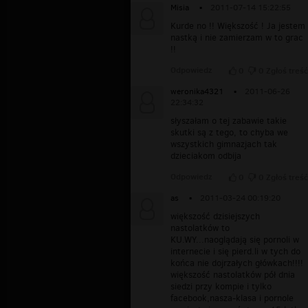
Misia
▪
2011-07-14 15:22:55
Kurde no !! Większość ! Ja jestem
nastką i nie zamierzam w to grac
!!
Odpowiedz
0
0
Zgłoś treść
weronika4321
▪
2011-06-26
22:34:32
słyszałam o tej zabawie takie
skutki są z tego, to chyba we
wszystkich gimnazjach tak
dzieciakom odbija
Odpowiedz
0
0
Zgłoś treść
as
▪
2011-03-24 00:19:20
większość dzisiejszych
nastolatków to
KU.WY...naoglądają się pornoli w
internecie i się pierd.li w tych do
końca nie dojrzałych główkach!!!!
większość nastolatków pół dnia
siedzi przy kompie i tylko
facebook,nasza-klasa i pornole