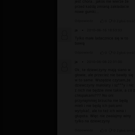
jest chora.. jakos nie wierze że
przed każdą zmianą zakładacie
nowe gumki...
Odpowiedz
0
0
Zgłoś treść
ja
▪
2010-06-16 18:53:03
Tylko małe ladacznice się w to
bawią
Odpowiedz
0
0
Zgłoś treść
ja
▪
2010-06-08 22:31:00
Ok, te dziewczyny mają siano w
głowie, ale przecież nie bawiły się
w to same. Wszędzie czytam,że
dziewczyny małolaty i sz***y i nic
z nich nie będzie inne takie, a co z
chłopakami??? No oni
przynajmniej brzucha nie będą
mieli i nie będą ich palcami
wytykać, ale to też ich wina i
głupota. Więc nie zwalajmy winy
tylko na dziewczyny
Odpowiedz
0
0
Zgłoś treść