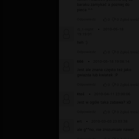
baraku zamykać a pozniej do
pieca ^^
Odpowiedz
0
0
Zgłoś treść
dj_t-night
▪
2010-05-18
19:19:01
heh :)
Odpowiedz
0
0
Zgłoś treść
666
▪
2010-05-18 19:08:14
Jest ale znana często też jako
gwiazda lub kwiatek :P
Odpowiedz
0
0
Zgłoś treść
Ktoś
▪
2010-04-11 23:00:06
Jest w ogóle taka zabawa? xD
Odpowiedz
0
0
Zgłoś treść
ert
▪
2010-03-03 23:03:38
ale g**no, nie zrozumiałe nawet.
Odpowiedz