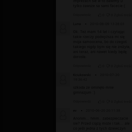
imprezach sie w to bawimy:D
tylko zawsze sa sami facecie:(
Odpowiedz
0
0
Zgłoś treść
Luna
▪
2010-08-09 13:28:03
Ok. Też mam 14 lat i czytając
takie rzeczy podwyższa mi się
moja samoocena, bo do czegoś
takiego nigdy bym się nie zniżyła,
ani teraz, ani nawet kiedy będę
dorosła.
Odpowiedz
0
0
Zgłoś treść
Kciukowski
▪
2010-07-20
19:36:42
szkoda ze ominęło mnie
gimnazjum :)
Odpowiedz
0
0
Zgłoś treść
ev
▪
2010-06-20 20:11:38
Anonim... hmm.. zabezpieczacie
sie? Przed ciązą może i tak... ale
co jeśli jedna z tych dziewczyn