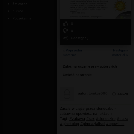
śmieszne
humor
Poczekalnia
0
0
Udostępnij
« Poprzedni
Następny
materiał
materiał »
Zgłoś naruszenie praw autorskich
Umieść na stronie
tomkus000
autor:
44628
Zaszła w ciąże przez słoneczko -
zabawna opowieść na faktach
Tagi:
#zabawa
#sex
#sloneczko
#ciaza
#ginekolog
#gimnazjalisci
#opowiesc