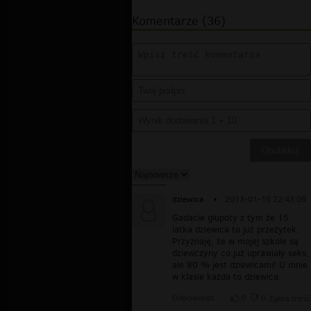
Komentarze (36)
dziewica
▪
2013-01-15 22:43:09
Gadacie głupoty z tym że 15
latka dziewica to już przeżytek.
Przyznaję, że w mojej szkole są
dziewczyny co już uprawiały seks,
ale 80 % jest dziewicami! U mnie
w klasie każda to dziewica.
Odpowiedz
0
0
Zgłoś treść