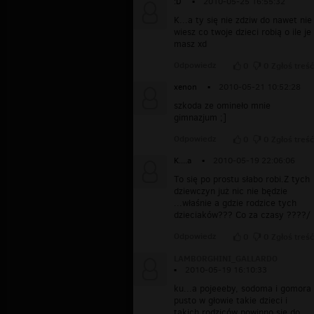
:D
▪
2010-05-25 16:55:32
K...a ty się nie zdziw do nawet nie
wiesz co twoje dzieci robią o ile je
masz xd
Odpowiedz
0
0
Zgłoś treść
xenon
▪
2010-05-21 10:52:28
szkoda ze omineło mnie
gimnazjum ;]
Odpowiedz
0
0
Zgłoś treść
K....a
▪
2010-05-19 22:06:06
To się po prostu słabo robi.Z tych
dziewczyn już nic nie będzie
...właśnie a gdzie rodzice tych
dzieciaków??? Co za czasy ????/
Odpowiedz
0
0
Zgłoś treść
LAMBORGHINI_GALLARDO
▪
2010-05-19 16:10:33
ku...a pojeeeby, sodoma i gomora
pusto w głowie takie dzieci i
takich rodziców powinno się do