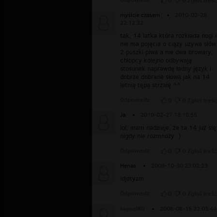
0
0
Zgłoś treść
myślcie czasem
▪
2010-02-28
22:12:32
tak, 14 latka która rozkłada nogi i
nie ma pojęcia o ciąży używa słów
2 puszki piwa a nie dwa browary,
chłopcy kolejno odbywają
stosunek naprawdę ładny język i
dobrze dobrane słowa jak na 14
letnią tępą strzałę ^^
Odpowiedz
0
0
Zgłoś treść
Ja
▪
2010-02-27 18:10:55
lol, mam nadzieje, że ta 14 już się
nigdy nie rozmnoży :)
Odpowiedz
0
0
Zgłoś treść
Henas
▪
2009-10-30 23:02:23
idjotyzm
Odpowiedz
0
0
Zgłoś treść
kapsel80
▪
2008-08-15 22:03:44