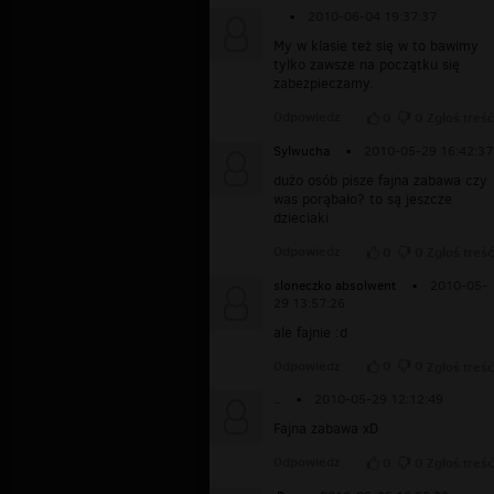
▪
2010-06-04 19:37:37
My w klasie też się w to bawimy
tylko zawsze na początku się
zabezpieczamy.
Odpowiedz
0
0
Zgłoś treść
Sylwucha
▪
2010-05-29 16:42:37
dużo osób pisze fajna zabawa czy
was porąbało? to są jeszcze
dzieciaki
Odpowiedz
0
0
Zgłoś treść
sloneczko absolwent
▪
2010-05-
29 13:57:26
ale fajnie :d
Odpowiedz
0
0
Zgłoś treść
..
▪
2010-05-29 12:12:49
Fajna zabawa xD
Odpowiedz
0
0
Zgłoś treść