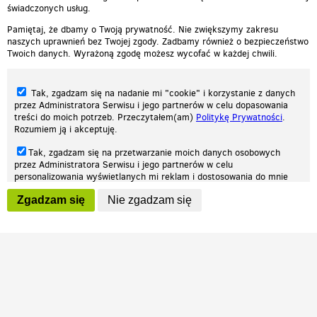
świadczonych usług.
Pamiętaj, że dbamy o Twoją prywatność. Nie zwiększymy zakresu
naszych uprawnień bez Twojej zgody. Zadbamy również o bezpieczeństwo
Twoich danych. Wyrażoną zgodę możesz wycofać w każdej chwili.
Tak, zgadzam się na nadanie mi "cookie" i korzystanie z danych
przez Administratora Serwisu i jego partnerów w celu dopasowania
treści do moich potrzeb. Przeczytałem(am)
Politykę Prywatności
.
Rozumiem ją i akceptuję.
Nasza strona internetowa używa plików cookies (tzw. ciasteczka) w celach
Tak, zgadzam się na przetwarzanie moich danych osobowych
statystycznych, reklamowych oraz funkcjonalnych. Dzięki nim możemy
przez Administratora Serwisu i jego partnerów w celu
indywidualnie dostosować stronę do twoich potrzeb. Każdy może zaakceptować
personalizowania wyświetlanych mi reklam i dostosowania do mnie
pliki cookies albo ma możliwość wyłączenia ich w przeglądarce, dzięki czemu nie
prezentowanych treści marketingowych. Przeczytałem(am)
Politykę
będą zbierane żadne informacje.
Zgadzam się
Nie zgadzam się
Prywatności
. Rozumiem ją i akceptuję.
Zapoznaj się z naszą polityką prywatności
Ok, rozumiem
Wyrażenie powyższych zgód jest dobrowolne i możesz je w dowolnym
momencie wycofać (na podstronie z
ustawieniami prywatności
),
odznaczając wybraną zgodę i klikając przycisk "nie zgadzam się", z
tym, że wycofanie zgody nie będzie miało wpływu na zgodność z
prawem przetwarzania na podstawie zgody, przed jej wycofaniem.