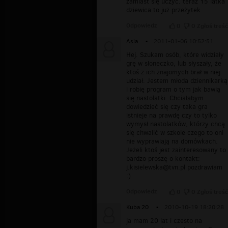
zamiast się uczyć. teraz 15 latka
dziewica to już przeżytek
Odpowiedz
0
0
Zgłoś treść
Asia
▪
2011-01-06 10:52:51
Hej. Szukam osób, które widziały
grę w słoneczko, lub słyszały, że
ktoś z ich znajomych brał w niej
udział. Jestem młoda dziennikarką
i robię program o tym jak bawią
się nastolatki. Chciałabym
dowiedzieć się czy taka gra
istnieje na prawdę czy to tylko
wymysł nastolatków, którzy chcą
się chwalić w szkole czego to oni
nie wyprawiają na domówkach.
Jeżeli ktoś jest zainteresowany to
bardzo proszę o kontakt:
j.kisielewska@tvn.pl
pozdrawiam
:)
Odpowiedz
0
0
Zgłoś treść
Kuba 20
▪
2010-10-19 18:20:28
ja mam 20 lat i czesto na