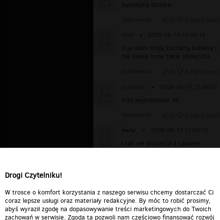
buhahaha bizzare
Odpowiedz
0
0
Zgłoś treść
SSH
▪
2008-08-15 19:09:18
a ja mam moją kochaną kobietę i
nie bawią mnie takie słoneczka
Odpowiedz
0
0
Zgłoś treść
numlock
▪
2008-08-13 21:06:07
trza wyprobowac xP
Odpowiedz
0
0
Zgłoś treść
lesny
▪
2008-08-13 21:04:55
i tak sie poszerza z czasem
konkurencja w prostytucji ;p
Odpowiedz
0
0
Zgłoś treść
Drogi Czytelniku!
1
2
W trosce o komfort korzystania z naszego serwisu chcemy dostarczać Ci
coraz lepsze usługi oraz materiały redakcyjne. By móc to robić prosimy,
abyś wyraził zgodę na dopasowywanie treści marketingowych do Twoich
zachowań w serwisie. Zgoda ta pozwoli nam częściowo finansować rozwój