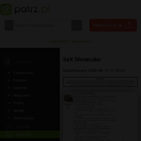
Logowanie
|
Rejestracja
SeX Słoneczko
ARTYKUŁY
Opublikowany 2008-08-12 11:16:53
Ciekawostki
Finanse
Internet
Medycyna
Prawo
Sprzęt
Technologia
MUZYKA
ZDJĘCIA