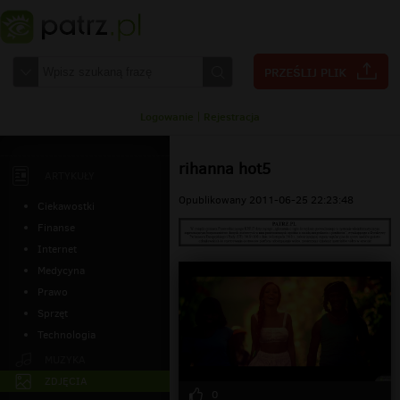
Logowanie
|
Rejestracja
rihanna hot5
ARTYKUŁY
Opublikowany 2011-06-25 22:23:48
Ciekawostki
Finanse
Internet
Medycyna
Prawo
Sprzęt
Technologia
MUZYKA
ZDJĘCIA
0