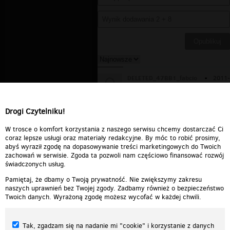
DELETED_47BB1_fabcio
▪
2011-
07-03 05:59:16
Ja się pytam gdzie w tym czasie
byli rodzice?
Drogi Czytelniku!
Odpowiedz
0
0
Zgłoś treść
W trosce o komfort korzystania z naszego serwisu chcemy dostarczać Ci
coraz lepsze usługi oraz materiały redakcyjne. By móc to robić prosimy,
abyś wyraził zgodę na dopasowywanie treści marketingowych do Twoich
zachowań w serwisie. Zgoda ta pozwoli nam częściowo finansować rozwój
świadczonych usług.
Pamiętaj, że dbamy o Twoją prywatność. Nie zwiększymy zakresu
naszych uprawnień bez Twojej zgody. Zadbamy również o bezpieczeństwo
Twoich danych. Wyrażoną zgodę możesz wycofać w każdej chwili.
Tak, zgadzam się na nadanie mi "cookie" i korzystanie z danych