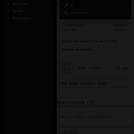
śmieszne
0
humor
Udostępnij
Poczekalnia
« Poprzedni
Następny
materiał
materiał »
Zgłoś naruszenie praw autorskich
Umieść na stronie
artitius
autor:
938
Tagi:
#sexi
#rihanna
#hot5
Komentarze (1)