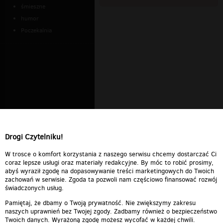
śmieszne
humor
Poczekalnia
Drogi Czytelniku!
W trosce o komfort korzystania z naszego serwisu chcemy dostarczać Ci
coraz lepsze usługi oraz materiały redakcyjne. By móc to robić prosimy,
abyś wyraził zgodę na dopasowywanie treści marketingowych do Twoich
zachowań w serwisie. Zgoda ta pozwoli nam częściowo finansować rozwój
świadczonych usług.
Pamiętaj, że dbamy o Twoją prywatność. Nie zwiększymy zakresu
naszych uprawnień bez Twojej zgody. Zadbamy również o bezpieczeństwo
Twoich danych. Wyrażoną zgodę możesz wycofać w każdej chwili.