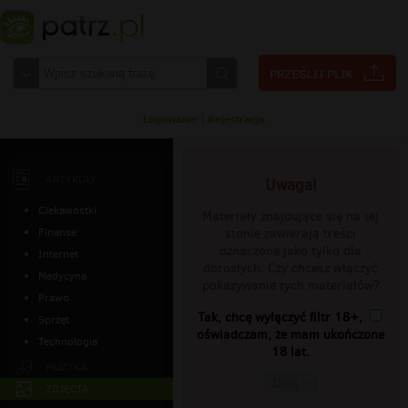
Logowanie
|
Rejestracja
ARTYKUŁY
Uwaga!
Ciekawostki
Materiały znajdujące się na tej
Finanse
stonie zawierają treści
oznaczone jako tylko dla
Internet
dorosłych. Czy chcesz włączyć
Medycyna
pokazywanie tych materiałów?
Prawo
Tak, chcę wyłączyć filtr 18+,
Sprzęt
oświadczam, że mam ukończone
Technologia
18 lat.
MUZYKA
Dalej »
ZDJĘCIA