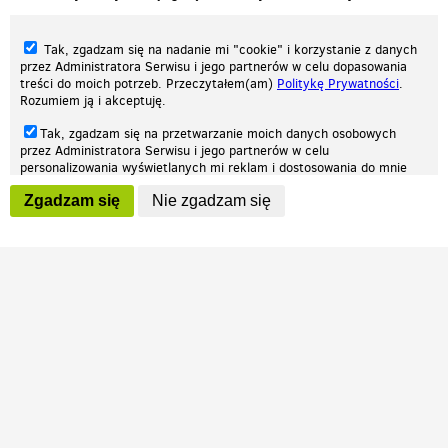
Tak, zgadzam się na nadanie mi "cookie" i korzystanie z danych
przez Administratora Serwisu i jego partnerów w celu dopasowania
treści do moich potrzeb. Przeczytałem(am)
Politykę Prywatności
.
Rozumiem ją i akceptuję.
Nasza strona internetowa używa plików cookies (tzw. ciasteczka) w celach
Tak, zgadzam się na przetwarzanie moich danych osobowych
statystycznych, reklamowych oraz funkcjonalnych. Dzięki nim możemy
przez Administratora Serwisu i jego partnerów w celu
indywidualnie dostosować stronę do twoich potrzeb. Każdy może zaakceptować
personalizowania wyświetlanych mi reklam i dostosowania do mnie
pliki cookies albo ma możliwość wyłączenia ich w przeglądarce, dzięki czemu nie
prezentowanych treści marketingowych. Przeczytałem(am)
Politykę
będą zbierane żadne informacje.
Zgadzam się
Nie zgadzam się
Prywatności
. Rozumiem ją i akceptuję.
Zapoznaj się z naszą polityką prywatności
Ok, rozumiem
Wyrażenie powyższych zgód jest dobrowolne i możesz je w dowolnym
momencie wycofać (na podstronie z
ustawieniami prywatności
),
odznaczając wybraną zgodę i klikając przycisk "nie zgadzam się", z
tym, że wycofanie zgody nie będzie miało wpływu na zgodność z
prawem przetwarzania na podstawie zgody, przed jej wycofaniem.
Patrz.pl
Strona główna
Regulamin