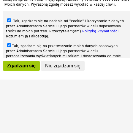
Twoich danych. Wyrażoną zgodę możesz wycofać w każdej chwili.
Tak, zgadzam się na nadanie mi "cookie" i korzystanie z danych
przez Administratora Serwisu i jego partnerów w celu dopasowania
treści do moich potrzeb. Przeczytałem(am)
Politykę Prywatności
.
Rozumiem ją i akceptuję.
Nasza strona internetowa używa plików cookies (tzw. ciasteczka) w celach
Tak, zgadzam się na przetwarzanie moich danych osobowych
statystycznych, reklamowych oraz funkcjonalnych. Dzięki nim możemy
przez Administratora Serwisu i jego partnerów w celu
indywidualnie dostosować stronę do twoich potrzeb. Każdy może zaakceptować
personalizowania wyświetlanych mi reklam i dostosowania do mnie
pliki cookies albo ma możliwość wyłączenia ich w przeglądarce, dzięki czemu nie
prezentowanych treści marketingowych. Przeczytałem(am)
Politykę
będą zbierane żadne informacje.
Zgadzam się
Nie zgadzam się
Prywatności
. Rozumiem ją i akceptuję.
Zapoznaj się z naszą polityką prywatności
Ok, rozumiem
Wyrażenie powyższych zgód jest dobrowolne i możesz je w dowolnym
momencie wycofać (na podstronie z
ustawieniami prywatności
),
odznaczając wybraną zgodę i klikając przycisk "nie zgadzam się", z
tym, że wycofanie zgody nie będzie miało wpływu na zgodność z
prawem przetwarzania na podstawie zgody, przed jej wycofaniem.
Patrz.pl
Strona główna