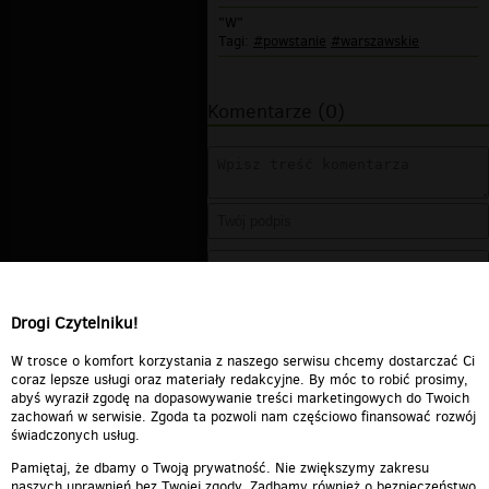
"W"
Tagi:
#powstanie
#warszawskie
Komentarze (0)
Drogi Czytelniku!
W trosce o komfort korzystania z naszego serwisu chcemy dostarczać Ci
coraz lepsze usługi oraz materiały redakcyjne. By móc to robić prosimy,
abyś wyraził zgodę na dopasowywanie treści marketingowych do Twoich
zachowań w serwisie. Zgoda ta pozwoli nam częściowo finansować rozwój
świadczonych usług.
Pamiętaj, że dbamy o Twoją prywatność. Nie zwiększymy zakresu
naszych uprawnień bez Twojej zgody. Zadbamy również o bezpieczeństwo