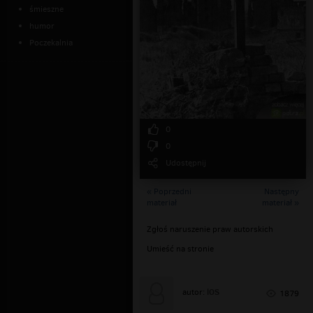
śmieszne
humor
Poczekalnia
0
0
Udostępnij
« Poprzedni
Następny
materiał
materiał »
Zgłoś naruszenie praw autorskich
Umieść na stronie
lOS
autor:
1879