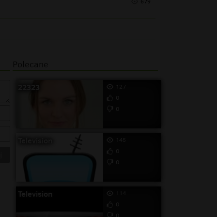
679
Polecane
22323
127
0
0
Television
145
0
0
Television
114
0
0