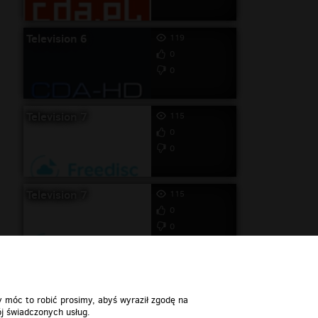
Television 6
119
0
0
Television 7
115
0
0
Television 7
115
0
0
y móc to robić prosimy, abyś wyraził zgodę na
j świadczonych usług.