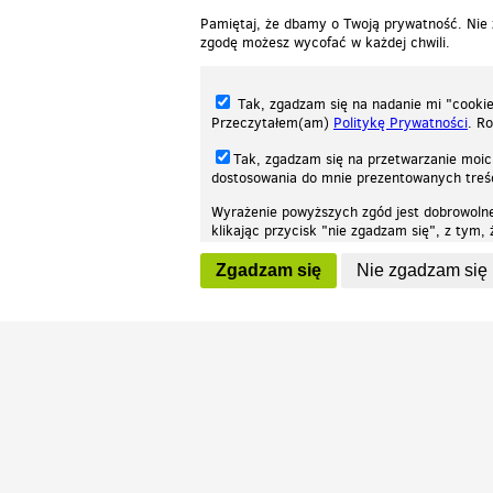
Pamiętaj, że dbamy o Twoją prywatność. Nie
zgodę możesz wycofać w każdej chwili.
Tak, zgadzam się na nadanie mi "cookie"
Przeczytałem(am)
Politykę Prywatności
. R
Tak, zgadzam się na przetwarzanie moic
dostosowania do mnie prezentowanych tre
Wyrażenie powyższych zgód jest dobrowoln
klikając przycisk "nie zgadzam się", z tym
Nasza strona internetowa używa plików cookies (tzw. ciasteczka) w celach stat
wycofaniem.
moż
Zgadzam się
Nie zgadzam się