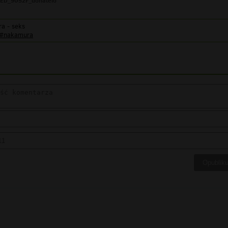
ED_9052F_donatelo
a - seks
#nakamura