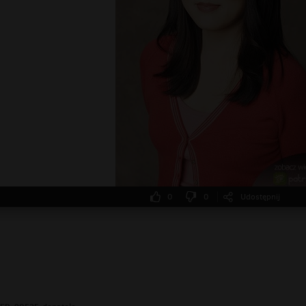
0
0
Udostępnij