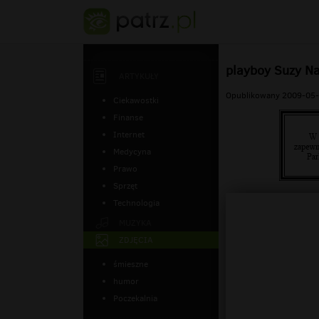
playboy Suzy N
ARTYKUŁY
Opublikowany 2009-05-
Ciekawostki
Finanse
Internet
Medycyna
Prawo
Sprzęt
Technologia
MUZYKA
ZDJĘCIA
śmieszne
humor
Poczekalnia