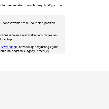
 o bezpieczeństwo Twoich danych. Wyrażoną
lu dopasowania treści do moich potrzeb.
rsonalizowania wyświetlanych mi reklam i
akceptuję.
prywatności
), odznaczając wybraną zgodę i
ania na podstawie zgody, przed jej
osować stronę do twoich potrzeb. Każdy może zaakceptować pliki cookies albo ma
cje.
Patrz.pl