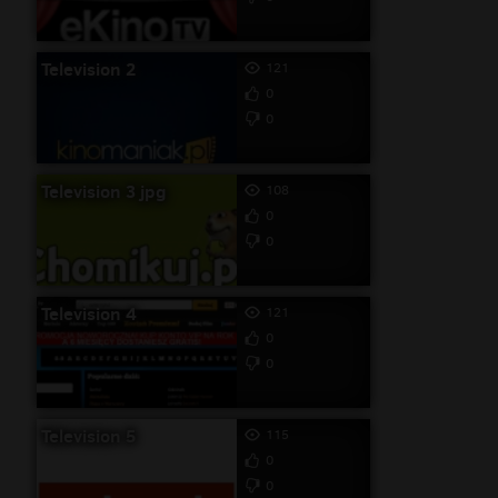
Television 2
121
0
0
Television 3 jpg
108
0
0
Television 4
121
0
0
Television 5
115
0
0