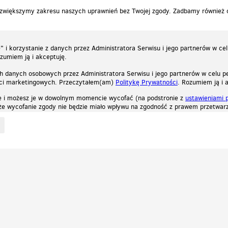
 zwiększymy zakresu naszych uprawnień bez Twojej zgody. Zadbamy również
 i korzystanie z danych przez Administratora Serwisu i jego partnerów w ce
ozumiem ją i akceptuję.
h danych osobowych przez Administratora Serwisu i jego partnerów w celu pe
ści marketingowych. Przeczytałem(am)
Politykę Prywatności
. Rozumiem ją i 
e i możesz je w dowolnym momencie wycofać (na podstronie z
ustawieniami 
, że wycofanie zgody nie będzie miało wpływu na zgodność z prawem przetwarz
ystycznych, reklamowych oraz funkcjonalnych. Dzięki nim możemy indywidualnie dost
liwość wyłączenia ich w przeglądarce, dzięki czemu nie będą zbierane żadne informa
Zapoznaj się z naszą polityką prywatności
Ok, rozumiem