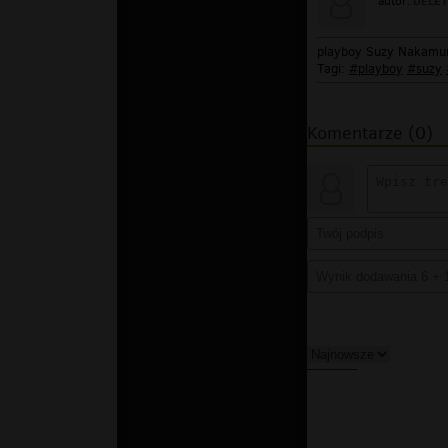
DELET
autor:
playboy Suzy Nakamur
Tagi:
#playboy
#suzy
Komentarze (0)