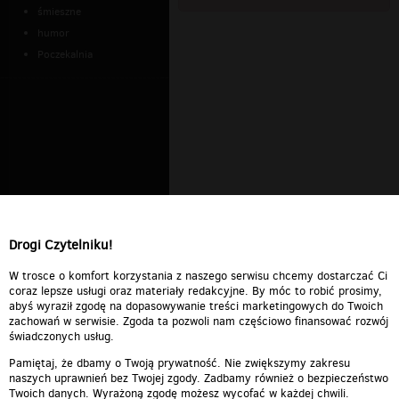
śmieszne
humor
Poczekalnia
Drogi Czytelniku!
W trosce o komfort korzystania z naszego serwisu chcemy dostarczać Ci
coraz lepsze usługi oraz materiały redakcyjne. By móc to robić prosimy,
abyś wyraził zgodę na dopasowywanie treści marketingowych do Twoich
zachowań w serwisie. Zgoda ta pozwoli nam częściowo finansować rozwój
świadczonych usług.
Pamiętaj, że dbamy o Twoją prywatność. Nie zwiększymy zakresu
naszych uprawnień bez Twojej zgody. Zadbamy również o bezpieczeństwo
Twoich danych. Wyrażoną zgodę możesz wycofać w każdej chwili.