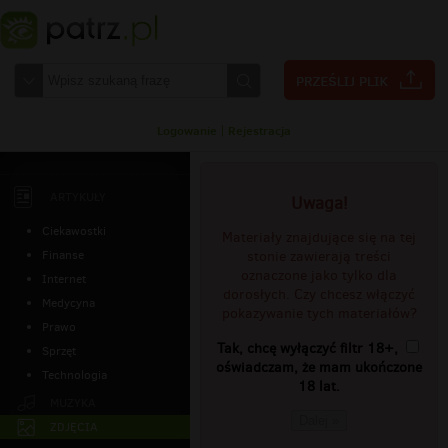
Logowanie
|
Rejestracja
ARTYKUŁY
Uwaga!
Ciekawostki
Materiały znajdujące się na tej
Finanse
stonie zawierają treści
oznaczone jako tylko dla
Internet
dorosłych. Czy chcesz włączyć
Medycyna
pokazywanie tych materiałów?
Prawo
Tak, chcę wyłączyć filtr 18+,
Sprzęt
oświadczam, że mam ukończone
Technologia
18 lat.
MUZYKA
Dalej »
ZDJĘCIA