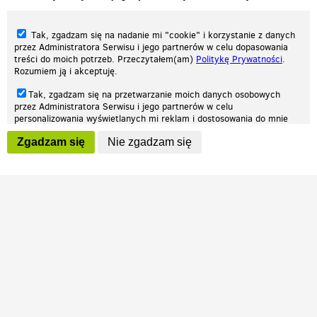
Tak, zgadzam się na nadanie mi "cookie" i korzystanie z danych
przez Administratora Serwisu i jego partnerów w celu dopasowania
treści do moich potrzeb. Przeczytałem(am)
Politykę Prywatności
.
Rozumiem ją i akceptuję.
Nasza strona internetowa używa plików cookies (tzw. ciasteczka) w celach
Tak, zgadzam się na przetwarzanie moich danych osobowych
statystycznych, reklamowych oraz funkcjonalnych. Dzięki nim możemy
przez Administratora Serwisu i jego partnerów w celu
indywidualnie dostosować stronę do twoich potrzeb. Każdy może zaakceptować
personalizowania wyświetlanych mi reklam i dostosowania do mnie
pliki cookies albo ma możliwość wyłączenia ich w przeglądarce, dzięki czemu nie
prezentowanych treści marketingowych. Przeczytałem(am)
Politykę
będą zbierane żadne informacje.
Zgadzam się
Nie zgadzam się
Prywatności
. Rozumiem ją i akceptuję.
Zapoznaj się z naszą polityką prywatności
Ok, rozumiem
Wyrażenie powyższych zgód jest dobrowolne i możesz je w dowolnym
momencie wycofać (na podstronie z
ustawieniami prywatności
),
odznaczając wybraną zgodę i klikając przycisk "nie zgadzam się", z
tym, że wycofanie zgody nie będzie miało wpływu na zgodność z
prawem przetwarzania na podstawie zgody, przed jej wycofaniem.
Patrz.pl
Strona główna
Regulamin