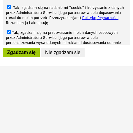
Tak, zgadzam się na nadanie mi "cookie" i korzystanie z danych
przez Administratora Serwisu i jego partnerów w celu dopasowania
treści do moich potrzeb. Przeczytałem(am)
Politykę Prywatności
.
Rozumiem ją i akceptuję.
Nasza strona internetowa używa plików cookies (tzw. ciasteczka) w celach
Tak, zgadzam się na przetwarzanie moich danych osobowych
statystycznych, reklamowych oraz funkcjonalnych. Dzięki nim możemy
przez Administratora Serwisu i jego partnerów w celu
indywidualnie dostosować stronę do twoich potrzeb. Każdy może zaakceptować
personalizowania wyświetlanych mi reklam i dostosowania do mnie
pliki cookies albo ma możliwość wyłączenia ich w przeglądarce, dzięki czemu nie
prezentowanych treści marketingowych. Przeczytałem(am)
Politykę
będą zbierane żadne informacje.
Zgadzam się
Nie zgadzam się
Prywatności
. Rozumiem ją i akceptuję.
Zapoznaj się z naszą polityką prywatności
Ok, rozumiem
Wyrażenie powyższych zgód jest dobrowolne i możesz je w dowolnym
momencie wycofać (na podstronie z
ustawieniami prywatności
),
odznaczając wybraną zgodę i klikając przycisk "nie zgadzam się", z
tym, że wycofanie zgody nie będzie miało wpływu na zgodność z
prawem przetwarzania na podstawie zgody, przed jej wycofaniem.
Patrz.pl
Strona główna
Regulamin
Polityka prywatności