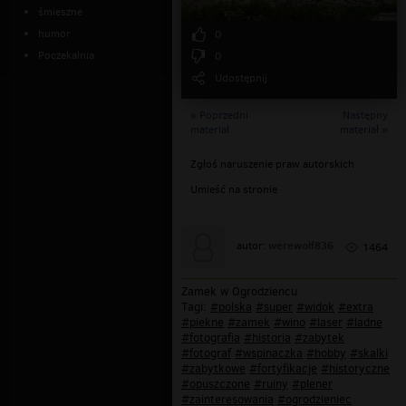
śmieszne
humor
0
Poczekalnia
0
Udostępnij
« Poprzedni
Następny
materiał
materiał »
Zgłoś naruszenie praw autorskich
Umieść na stronie
werewolf836
autor:
1464
Zamek w Ogrodziencu
Tagi:
#polska
#super
#widok
#extra
#piekne
#zamek
#wino
#laser
#ladne
#fotografia
#historia
#zabytek
#fotograf
#wspinaczka
#hobby
#skalki
#zabytkowe
#fortyfikacje
#historyczne
#opuszczone
#ruiny
#plener
#zainteresowania
#ogrodzieniec