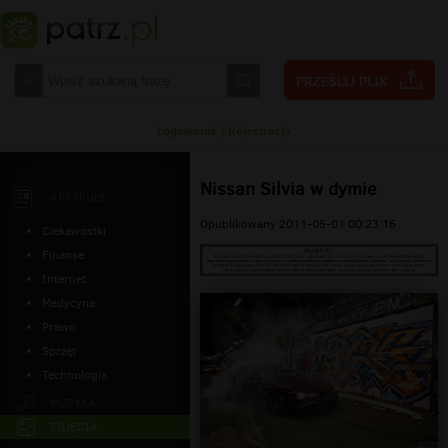
Logowanie
|
Rejestracja
Nissan Silvia w dymie
ARTYKUŁY
Opublikowany 2011-05-01 00:23:16
Ciekawostki
Finanse
Internet
Medycyna
Prawo
Sprzęt
Technologia
MUZYKA
ZDJĘCIA