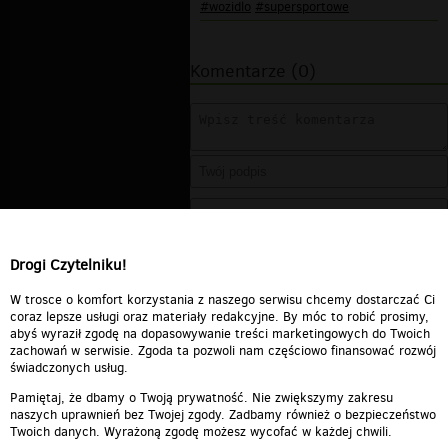
#wozidlo
#supersportowe
Komentarze (0)
Drogi Czytelniku!
W trosce o komfort korzystania z naszego serwisu chcemy dostarczać Ci
coraz lepsze usługi oraz materiały redakcyjne. By móc to robić prosimy,
abyś wyraził zgodę na dopasowywanie treści marketingowych do Twoich
zachowań w serwisie. Zgoda ta pozwoli nam częściowo finansować rozwój
świadczonych usług.
Pamiętaj, że dbamy o Twoją prywatność. Nie zwiększymy zakresu
naszych uprawnień bez Twojej zgody. Zadbamy również o bezpieczeństwo
Twoich danych. Wyrażoną zgodę możesz wycofać w każdej chwili.