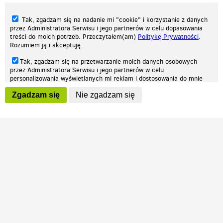
Tak, zgadzam się na nadanie mi "cookie" i korzystanie z danych
przez Administratora Serwisu i jego partnerów w celu dopasowania
treści do moich potrzeb. Przeczytałem(am)
Politykę Prywatności
.
Rozumiem ją i akceptuję.
Nasza strona internetowa używa plików cookies (tzw. ciasteczka) w celach
Tak, zgadzam się na przetwarzanie moich danych osobowych
statystycznych, reklamowych oraz funkcjonalnych. Dzięki nim możemy
przez Administratora Serwisu i jego partnerów w celu
indywidualnie dostosować stronę do twoich potrzeb. Każdy może zaakceptować
personalizowania wyświetlanych mi reklam i dostosowania do mnie
pliki cookies albo ma możliwość wyłączenia ich w przeglądarce, dzięki czemu nie
prezentowanych treści marketingowych. Przeczytałem(am)
Politykę
będą zbierane żadne informacje.
Zgadzam się
Nie zgadzam się
Prywatności
. Rozumiem ją i akceptuję.
Zapoznaj się z naszą polityką prywatności
Ok, rozumiem
Wyrażenie powyższych zgód jest dobrowolne i możesz je w dowolnym
momencie wycofać (na podstronie z
ustawieniami prywatności
),
odznaczając wybraną zgodę i klikając przycisk "nie zgadzam się", z
tym, że wycofanie zgody nie będzie miało wpływu na zgodność z
prawem przetwarzania na podstawie zgody, przed jej wycofaniem.
Patrz.pl
Strona główna
Regulamin
Polityka prywatności