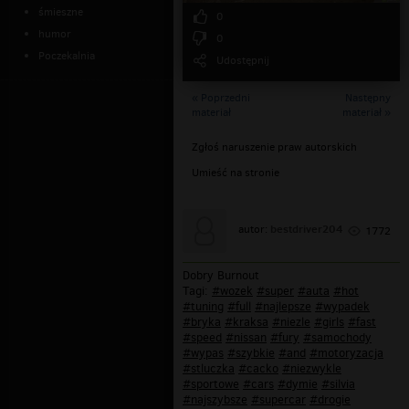
śmieszne
0
humor
0
Poczekalnia
Udostępnij
« Poprzedni
Następny
materiał
materiał »
Zgłoś naruszenie praw autorskich
Umieść na stronie
bestdriver204
autor:
1772
Dobry Burnout
Tagi:
#wozek
#super
#auta
#hot
#tuning
#full
#najlepsze
#wypadek
#bryka
#kraksa
#niezle
#girls
#fast
#speed
#nissan
#fury
#samochody
#wypas
#szybkie
#and
#motoryzacja
#stluczka
#cacko
#niezwykle
#sportowe
#cars
#dymie
#silvia
#najszybsze
#supercar
#drogie