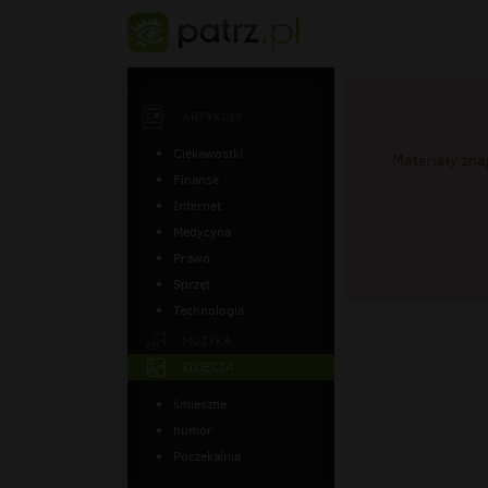
ARTYKUŁY
Ciekawostki
Materiały zna
Finanse
Internet
Medycyna
Prawo
Sprzęt
Technologia
MUZYKA
ZDJĘCIA
śmieszne
humor
Poczekalnia