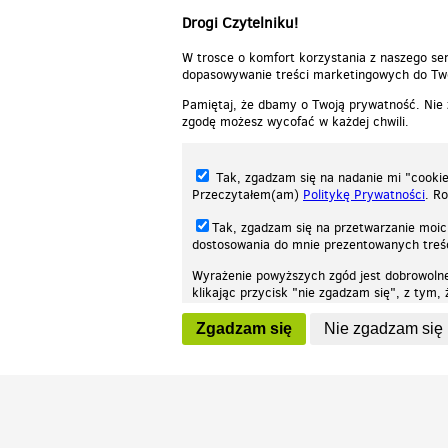
Drogi Czytelniku!
W trosce o komfort korzystania z naszego ser
dopasowywanie treści marketingowych do Two
Pamiętaj, że dbamy o Twoją prywatność. Nie
zgodę możesz wycofać w każdej chwili.
Tak, zgadzam się na nadanie mi "cookie"
Przeczytałem(am)
Politykę Prywatności
. R
Tak, zgadzam się na przetwarzanie moic
dostosowania do mnie prezentowanych tre
Wyrażenie powyższych zgód jest dobrowoln
klikając przycisk "nie zgadzam się", z tym
Nasza strona internetowa używa plików cookies (tzw. ciasteczka) w celach stat
wycofaniem.
moż
Zgadzam się
Nie zgadzam się