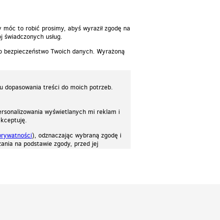
y móc to robić prosimy, abyś wyraził zgodę na
j świadczonych usług.
 o bezpieczeństwo Twoich danych. Wyrażoną
lu dopasowania treści do moich potrzeb.
rsonalizowania wyświetlanych mi reklam i
akceptuję.
prywatności
), odznaczając wybraną zgodę i
ania na podstawie zgody, przed jej
osować stronę do twoich potrzeb. Każdy może zaakceptować pliki cookies albo ma
cje.