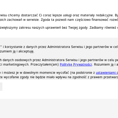
wisu chcemy dostarczać Ci coraz lepsze usługi oraz materiały redakcyjne. B
ich zachowań w serwisie. Zgoda ta pozwoli nam częściowo finansować rozwó
 zwiększymy zakresu naszych uprawnień bez Twojej zgody. Zadbamy również
 i korzystanie z danych przez Administratora Serwisu i jego partnerów w ce
ozumiem ją i akceptuję.
h danych osobowych przez Administratora Serwisu i jego partnerów w celu pe
ści marketingowych. Przeczytałem(am)
Politykę Prywatności
. Rozumiem ją i 
e i możesz je w dowolnym momencie wycofać (na podstronie z
ustawieniami 
, że wycofanie zgody nie będzie miało wpływu na zgodność z prawem przetwarz
ystycznych, reklamowych oraz funkcjonalnych. Dzięki nim możemy indywidualnie dost
liwość wyłączenia ich w przeglądarce, dzięki czemu nie będą zbierane żadne informa
Zapoznaj się z naszą polityką prywatności
Ok, rozumiem