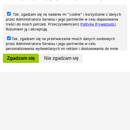
Tak, zgadzam się na nadanie mi "cookie" i korzystanie z danych
przez Administratora Serwisu i jego partnerów w celu dopasowania
treści do moich potrzeb. Przeczytałem(am)
Politykę Prywatności
.
Rozumiem ją i akceptuję.
Nasza strona internetowa używa plików cookies (tzw. ciasteczka) w celach
Tak, zgadzam się na przetwarzanie moich danych osobowych
statystycznych, reklamowych oraz funkcjonalnych. Dzięki nim możemy
przez Administratora Serwisu i jego partnerów w celu
indywidualnie dostosować stronę do twoich potrzeb. Każdy może zaakceptować
personalizowania wyświetlanych mi reklam i dostosowania do mnie
pliki cookies albo ma możliwość wyłączenia ich w przeglądarce, dzięki czemu nie
prezentowanych treści marketingowych. Przeczytałem(am)
Politykę
będą zbierane żadne informacje.
Zgadzam się
Nie zgadzam się
Prywatności
. Rozumiem ją i akceptuję.
Zapoznaj się z naszą polityką prywatności
Ok, rozumiem
Wyrażenie powyższych zgód jest dobrowolne i możesz je w dowolnym
momencie wycofać (na podstronie z
ustawieniami prywatności
),
odznaczając wybraną zgodę i klikając przycisk "nie zgadzam się", z
tym, że wycofanie zgody nie będzie miało wpływu na zgodność z
prawem przetwarzania na podstawie zgody, przed jej wycofaniem.
Patrz.pl
Strona główna
Regulamin