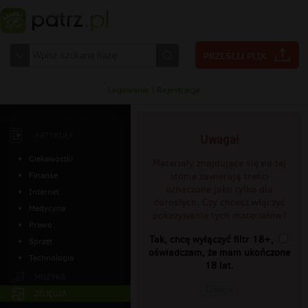
Logowanie
|
Rejestracja
ARTYKUŁY
Uwaga!
Ciekawostki
Materiały znajdujące się na tej
Finanse
stonie zawierają treści
oznaczone jako tylko dla
Internet
dorosłych. Czy chcesz włączyć
Medycyna
pokazywanie tych materiałów?
Prawo
Tak, chcę wyłączyć filtr 18+,
Sprzęt
oświadczam, że mam ukończone
Technologia
18 lat.
MUZYKA
Dalej »
ZDJĘCIA