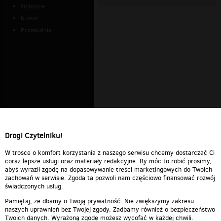
śmieszne
humor
Poczekalnia
Drogi Czytelniku!
W trosce o komfort korzystania z naszego serwisu chcemy dostarczać Ci
coraz lepsze usługi oraz materiały redakcyjne. By móc to robić prosimy,
abyś wyraził zgodę na dopasowywanie treści marketingowych do Twoich
zachowań w serwisie. Zgoda ta pozwoli nam częściowo finansować rozwój
świadczonych usług.
Pamiętaj, że dbamy o Twoją prywatność. Nie zwiększymy zakresu
naszych uprawnień bez Twojej zgody. Zadbamy również o bezpieczeństwo
Twoich danych. Wyrażoną zgodę możesz wycofać w każdej chwili.