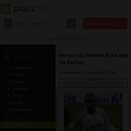
Logowanie
|
Rejestracja
merson da Ferreira Rosa zdję
ARTYKUŁY
cia Santos
Ciekawostki
Opublikowany 2010-01-06 03:57:08
Finanse
Internet
Medycyna
Prawo
Sprzęt
Technologia
MUZYKA
ZDJĘCIA