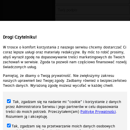
Drogi Czytelniku!
W trosce o komfort korzystania z naszego serwisu chcemy dostarczać Ci
coraz lepsze usługi oraz materiały redakcyjne. By móc to robić prosimy,
abyś wyraził zgodę na dopasowywanie treści marketingowych do Twoich
zachowań w serwisie. Zgoda ta pozwoli nam częściowo finansować rozwój
świadczonych usług.
Pamiętaj, że dbamy o Twoją prywatność. Nie zwiększymy zakresu
naszych uprawnień bez Twojej zgody. Zadbamy również o bezpieczeństwo
Twoich danych. Wyrażoną zgodę możesz wycofać w każdej chwili.
Tak, zgadzam się na nadanie mi "cookie" i korzystanie z danych
przez Administratora Serwisu i jego partnerów w celu dopasowania
treści do moich potrzeb. Przeczytałem(am)
Politykę Prywatności
.
Rozumiem ją i akceptuję.
Nasza strona internetowa używa plików cookies (tzw. ciasteczka) w celach
Tak, zgadzam się na przetwarzanie moich danych osobowych
statystycznych, reklamowych oraz funkcjonalnych. Dzięki nim możemy