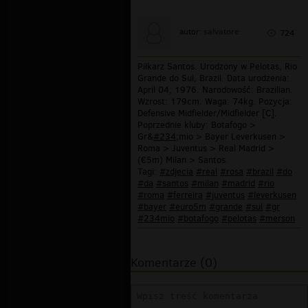
salvatore
autor:
724
Piłkarz Santos. Urodzony w Pelotas, Rio
Grande do Sul, Brazil. Data urodzenia:
April 04, 1976. Narodowość: Brazilian.
Wzrost: 179cm. Waga: 74kg. Pozycja:
Defensive Midfielder/Midfielder [C].
Poprzednie kluby: Botafogo >
Gr&
#234
;mio > Bayer Leverkusen >
Roma > Juventus > Real Madrid >
(€5m) Milan > Santos.
Tagi:
#zdjecia
#real
#rosa
#brazil
#do
#da
#santos
#milan
#madrid
#rio
#roma
#ferreira
#juventus
#leverkusen
#bayer
#euro5m
#grande
#sul
#gr
#234mio
#botafogo
#pelotas
#merson
Komentarze (0)