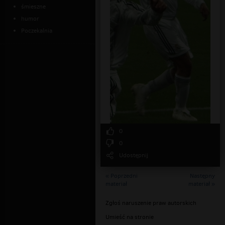
śmieszne
humor
Poczekalnia
0
0
Udostępnij
« Poprzedni
Następny
materiał
materiał »
Zgłoś naruszenie praw autorskich
Umieść na stronie