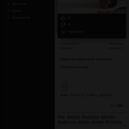
śmieszne
humor
Poczekalnia
0
0
Udostępnij
« Poprzedni
Następny
materiał
materiał »
Zgłoś naruszenie praw autorskich
Umieść na stronie
DELETED_A9AE5_szosti93
autor:
1889
Tagi:
#humor
#śmieszne
#pistolet
#maszynka
#miesa
#mieso
#mielenia