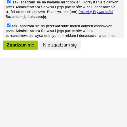
Tak, zgadzam się na nadanie mi "cookie" i korzystanie z danych
przez Administratora Serwisu i jego partnerów w celu dopasowania
treści do moich potrzeb. Przeczytałem(am)
Politykę Prywatności
.
Rozumiem ją i akceptuję.
Nasza strona internetowa używa plików cookies (tzw. ciasteczka) w celach
Tak, zgadzam się na przetwarzanie moich danych osobowych
statystycznych, reklamowych oraz funkcjonalnych. Dzięki nim możemy
przez Administratora Serwisu i jego partnerów w celu
indywidualnie dostosować stronę do twoich potrzeb. Każdy może zaakceptować
personalizowania wyświetlanych mi reklam i dostosowania do mnie
pliki cookies albo ma możliwość wyłączenia ich w przeglądarce, dzięki czemu nie
prezentowanych treści marketingowych. Przeczytałem(am)
Politykę
będą zbierane żadne informacje.
Zgadzam się
Nie zgadzam się
Prywatności
. Rozumiem ją i akceptuję.
Zapoznaj się z naszą polityką prywatności
Ok, rozumiem
Wyrażenie powyższych zgód jest dobrowolne i możesz je w dowolnym
momencie wycofać (na podstronie z
ustawieniami prywatności
),
odznaczając wybraną zgodę i klikając przycisk "nie zgadzam się", z
tym, że wycofanie zgody nie będzie miało wpływu na zgodność z
prawem przetwarzania na podstawie zgody, przed jej wycofaniem.
Patrz.pl
Strona główna
Regulamin
Polityka prywatności
Wszelkie prawa zastrzeżone © 2026 Patrz.pl