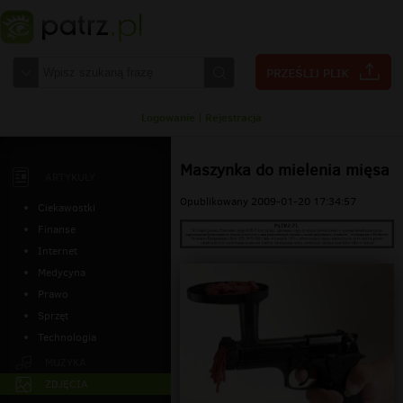
Logowanie
|
Rejestracja
Maszynka do mielenia mięsa
ARTYKUŁY
Opublikowany 2009-01-20 17:34:57
Ciekawostki
Finanse
Internet
Medycyna
Prawo
Sprzęt
Technologia
MUZYKA
ZDJĘCIA