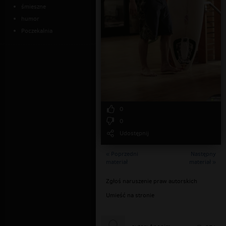
śmieszne
humor
Poczekalnia
0
0
Udostępnij
« Poprzedni
Następny
materiał
materiał »
Zgłoś naruszenie praw autorskich
Umieść na stronie