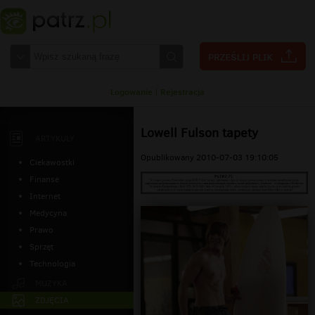
Logowanie
|
Rejestracja
Lowell Fulson tapety
ARTYKUŁY
Opublikowany 2010-07-03 19:10:05
Ciekawostki
Finanse
Internet
Medycyna
Prawo
Sprzęt
Technologia
MUZYKA
ZDJĘCIA