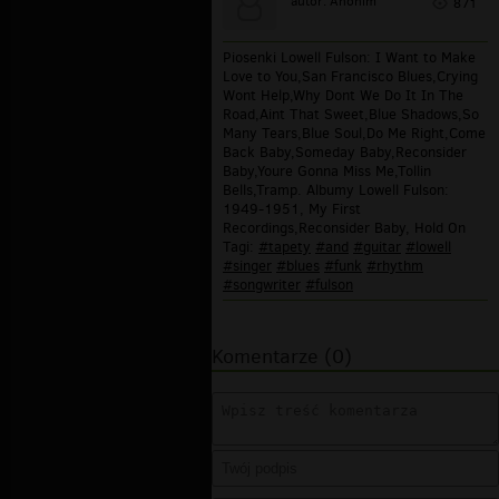
autor: Anonim
871
Piosenki Lowell Fulson: I Want to Make
Love to You,San Francisco Blues,Crying
Wont Help,Why Dont We Do It In The
Road,Aint That Sweet,Blue Shadows,So
Many Tears,Blue Soul,Do Me Right,Come
Back Baby,Someday Baby,Reconsider
Baby,Youre Gonna Miss Me,Tollin
Bells,Tramp. Albumy Lowell Fulson:
1949-1951, My First
Recordings,Reconsider Baby, Hold On
Tagi:
#tapety
#and
#guitar
#lowell
#singer
#blues
#funk
#rhythm
#songwriter
#fulson
Komentarze (0)