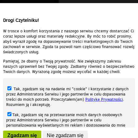
Drogi Czytelniku!
W trosce o komfort korzystania z naszego serwisu chcemy dostarczać Ci
coraz lepsze usługi oraz materiały redakcyjne. By móc to robić prosimy,
abyś wyraził zgodę na dopasowywanie treści marketingowych do Twoich
zachowań w serwisie. Zgoda ta pozwoli nam częściowo finansować rozwój
świadczonych usług.
Pamiętaj, że dbamy o Twoją prywatność. Nie zwiększymy zakresu
naszych uprawnień bez Twojej zgody. Zadbamy również o bezpieczeństwo
Twoich danych. Wyrażoną zgodę możesz wycofać w każdej chwili.
Tak, zgadzam się na nadanie mi "cookie" i korzystanie z danych
przez Administratora Serwisu i jego partnerów w celu dopasowania
treści do moich potrzeb. Przeczytałem(am)
Politykę Prywatności
.
Rozumiem ją i akceptuję.
Nasza strona internetowa używa plików cookies (tzw. ciasteczka) w celach
Tak, zgadzam się na przetwarzanie moich danych osobowych
statystycznych, reklamowych oraz funkcjonalnych. Dzięki nim możemy
przez Administratora Serwisu i jego partnerów w celu
indywidualnie dostosować stronę do twoich potrzeb. Każdy może zaakceptować
personalizowania wyświetlanych mi reklam i dostosowania do mnie
pliki cookies albo ma możliwość wyłączenia ich w przeglądarce, dzięki czemu nie
prezentowanych treści marketingowych. Przeczytałem(am)
Politykę
będą zbierane żadne informacje.
Zgadzam się
Nie zgadzam się
Prywatności
. Rozumiem ją i akceptuję.