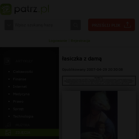
Logowanie
|
Rejestracja
łasiczka z damą
ARTYKUŁY
Opublikowany 2007-04-29 20:30:08
Ciekawostki
Finanse
Internet
Medycyna
Prawo
Sprzęt
Technologia
MUZYKA
ZDJĘCIA