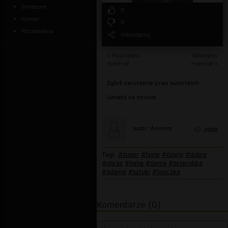
śmieszne
0
humor
0
Poczekalnia
Udostępnij
« Poprzedni
Następny
materiał
materiał »
Zgłoś naruszenie praw autorskich
Umieść na stronie
autor: Anonim
2008
Tagi:
#super
#fajne
#dzielo
#dobre
#obraz
#haha
#dama
#przerobka
#adamb
#sztuki
#lasiczka
Komentarze (0)