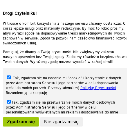
Drogi Czytelniku!
W trosce o komfort korzystania z naszego serwisu chcemy dostarczać Ci
coraz lepsze usługi oraz materiały redakcyjne. By móc to robić prosimy,
abyś wyraził zgodę na dopasowywanie treści marketingowych do Twoich
zachowań w serwisie. Zgoda ta pozwoli nam częściowo finansować rozwój
świadczonych usług.
Pamiętaj, że dbamy o Twoją prywatność. Nie zwiększymy zakresu
naszych uprawnień bez Twojej zgody. Zadbamy również o bezpieczeństwo
Twoich danych. Wyrażoną zgodę możesz wycofać w każdej chwili.
Tak, zgadzam się na nadanie mi "cookie" i korzystanie z danych
przez Administratora Serwisu i jego partnerów w celu dopasowania
treści do moich potrzeb. Przeczytałem(am)
Politykę Prywatności
.
Rozumiem ją i akceptuję.
Nasza strona internetowa używa plików cookies (tzw. ciasteczka) w celach
Tak, zgadzam się na przetwarzanie moich danych osobowych
statystycznych, reklamowych oraz funkcjonalnych. Dzięki nim możemy
przez Administratora Serwisu i jego partnerów w celu
indywidualnie dostosować stronę do twoich potrzeb. Każdy może zaakceptować
personalizowania wyświetlanych mi reklam i dostosowania do mnie
pliki cookies albo ma możliwość wyłączenia ich w przeglądarce, dzięki czemu nie
prezentowanych treści marketingowych. Przeczytałem(am)
Politykę
będą zbierane żadne informacje.
Zgadzam się
Nie zgadzam się
Prywatności
. Rozumiem ją i akceptuję.
Zapoznaj się z naszą polityką prywatności
Ok, rozumiem