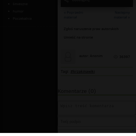
śmieszne
humor
« Poprzedni
Następny
materiał
materiał »
Poczekalnia
Zgłoś naruszenie praw autorskich
Umieść na stronie
autor: Anonim
36397
Tagi:
#krzakinawiki
Komentarze (0)