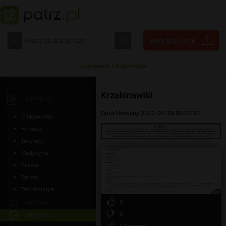
Logowanie
|
Rejestracja
Krzakinawiki
ARTYKUŁY
Opublikowany 2012-01-28 00:07:37
Ciekawostki
Finanse
Internet
Medycyna
Prawo
Sprzęt
Technologia
0
MUZYKA
0
ZDJĘCIA
Udostępnij