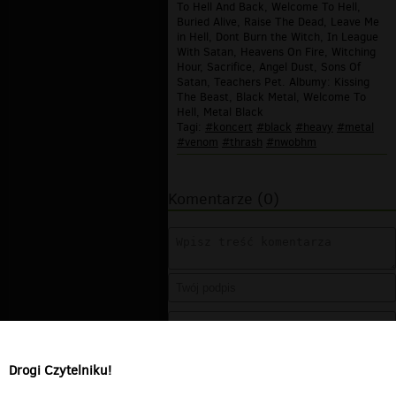
To Hell And Back, Welcome To Hell,
Buried Alive, Raise The Dead, Leave Me
in Hell, Dont Burn the Witch, In League
With Satan, Heavens On Fire, Witching
Hour, Sacrifice, Angel Dust, Sons Of
Satan, Teachers Pet. Albumy: Kissing
The Beast, Black Metal, Welcome To
Hell, Metal Black
Tagi:
#koncert
#black
#heavy
#metal
#venom
#thrash
#nwobhm
Komentarze (0)
Drogi Czytelniku!