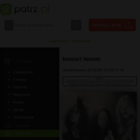
Logowanie
|
Rejestracja
koncert Venom
ARTYKUŁY
Opublikowany 2010-05-12 20:17:10
Ciekawostki
Finanse
Internet
Medycyna
Prawo
Sprzęt
Technologia
MUZYKA
ZDJĘCIA