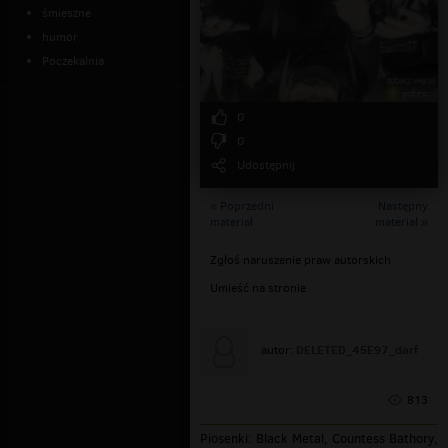
śmieszne
humor
Poczekalnia
0
0
Udostępnij
« Poprzedni
Następny
materiał
materiał »
Zgłoś naruszenie praw autorskich
Umieść na stronie
DELETED_45E97_darf
autor:
813
Piosenki: Black Metal, Countess Bathory,