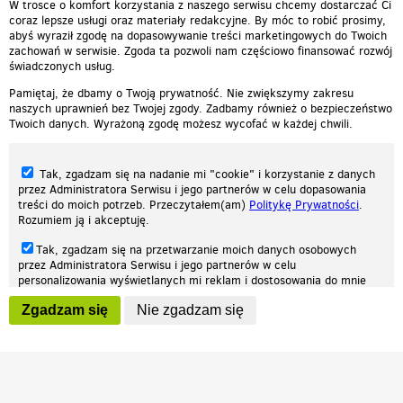
W trosce o komfort korzystania z naszego serwisu chcemy dostarczać Ci
coraz lepsze usługi oraz materiały redakcyjne. By móc to robić prosimy,
abyś wyraził zgodę na dopasowywanie treści marketingowych do Twoich
zachowań w serwisie. Zgoda ta pozwoli nam częściowo finansować rozwój
świadczonych usług.
Pamiętaj, że dbamy o Twoją prywatność. Nie zwiększymy zakresu
naszych uprawnień bez Twojej zgody. Zadbamy również o bezpieczeństwo
Twoich danych. Wyrażoną zgodę możesz wycofać w każdej chwili.
Tak, zgadzam się na nadanie mi "cookie" i korzystanie z danych
przez Administratora Serwisu i jego partnerów w celu dopasowania
treści do moich potrzeb. Przeczytałem(am)
Politykę Prywatności
.
Rozumiem ją i akceptuję.
Nasza strona internetowa używa plików cookies (tzw. ciasteczka) w celach
Tak, zgadzam się na przetwarzanie moich danych osobowych
statystycznych, reklamowych oraz funkcjonalnych. Dzięki nim możemy
przez Administratora Serwisu i jego partnerów w celu
indywidualnie dostosować stronę do twoich potrzeb. Każdy może zaakceptować
personalizowania wyświetlanych mi reklam i dostosowania do mnie
pliki cookies albo ma możliwość wyłączenia ich w przeglądarce, dzięki czemu nie
prezentowanych treści marketingowych. Przeczytałem(am)
Politykę
będą zbierane żadne informacje.
Zgadzam się
Nie zgadzam się
Prywatności
. Rozumiem ją i akceptuję.
Zapoznaj się z naszą polityką prywatności
Ok, rozumiem
Wyrażenie powyższych zgód jest dobrowolne i możesz je w dowolnym
momencie wycofać (na podstronie z
ustawieniami prywatności
),
odznaczając wybraną zgodę i klikając przycisk "nie zgadzam się", z
tym, że wycofanie zgody nie będzie miało wpływu na zgodność z
prawem przetwarzania na podstawie zgody, przed jej wycofaniem.