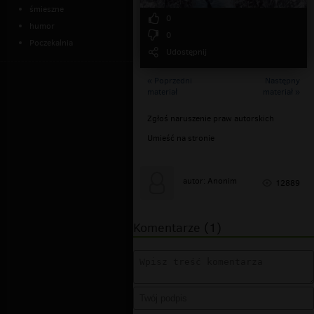
śmieszne
0
humor
0
Poczekalnia
Udostępnij
« Poprzedni
Następny
materiał
materiał »
Zgłoś naruszenie praw autorskich
Umieść na stronie
autor: Anonim
12889
Komentarze (1)