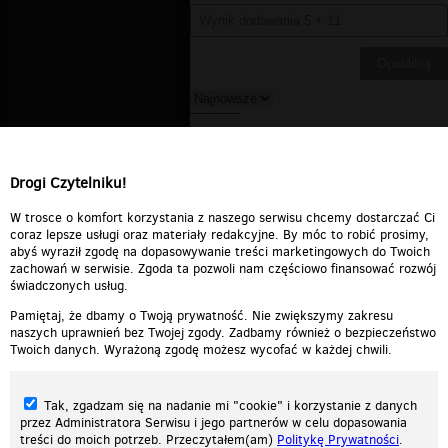
Edwardosks
▪
2006-06-14
13:06:00
Nie to twoja zona
Drogi Czytelniku!
Odpowiedz
0
0
Zgłoś treść
W trosce o komfort korzystania z naszego serwisu chcemy dostarczać Ci
coraz lepsze usługi oraz materiały redakcyjne. By móc to robić prosimy,
abyś wyraził zgodę na dopasowywanie treści marketingowych do Twoich
zachowań w serwisie. Zgoda ta pozwoli nam częściowo finansować rozwój
świadczonych usług.
Pamiętaj, że dbamy o Twoją prywatność. Nie zwiększymy zakresu
naszych uprawnień bez Twojej zgody. Zadbamy również o bezpieczeństwo
Twoich danych. Wyrażoną zgodę możesz wycofać w każdej chwili.
Tak, zgadzam się na nadanie mi "cookie" i korzystanie z danych
przez Administratora Serwisu i jego partnerów w celu dopasowania
treści do moich potrzeb. Przeczytałem(am)
Politykę Prywatności
.