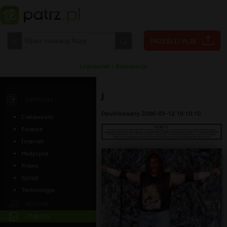
Logowanie
|
Rejestracja
j
ARTYKUŁY
Opublikowany 2006-03-12 18:10:10
Ciekawostki
Finanse
Internet
Medycyna
Prawo
Sprzęt
Technologia
MUZYKA
ZDJĘCIA