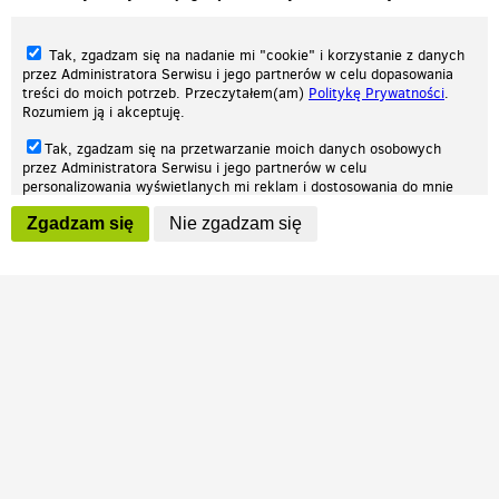
Tak, zgadzam się na nadanie mi "cookie" i korzystanie z danych
przez Administratora Serwisu i jego partnerów w celu dopasowania
treści do moich potrzeb. Przeczytałem(am)
Politykę Prywatności
.
Rozumiem ją i akceptuję.
Nasza strona internetowa używa plików cookies (tzw. ciasteczka) w celach
Tak, zgadzam się na przetwarzanie moich danych osobowych
statystycznych, reklamowych oraz funkcjonalnych. Dzięki nim możemy
przez Administratora Serwisu i jego partnerów w celu
indywidualnie dostosować stronę do twoich potrzeb. Każdy może zaakceptować
personalizowania wyświetlanych mi reklam i dostosowania do mnie
pliki cookies albo ma możliwość wyłączenia ich w przeglądarce, dzięki czemu nie
prezentowanych treści marketingowych. Przeczytałem(am)
Politykę
będą zbierane żadne informacje.
Zgadzam się
Nie zgadzam się
Prywatności
. Rozumiem ją i akceptuję.
Zapoznaj się z naszą polityką prywatności
Ok, rozumiem
Wyrażenie powyższych zgód jest dobrowolne i możesz je w dowolnym
momencie wycofać (na podstronie z
ustawieniami prywatności
),
odznaczając wybraną zgodę i klikając przycisk "nie zgadzam się", z
tym, że wycofanie zgody nie będzie miało wpływu na zgodność z
prawem przetwarzania na podstawie zgody, przed jej wycofaniem.
Patrz.pl
Strona główna
Regulamin