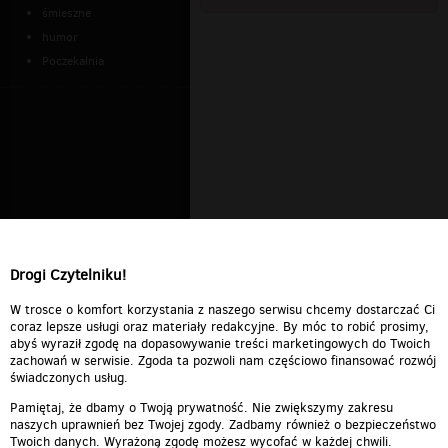
śmieszne
humor
Poczekalnia
Drogi Czytelniku!
W trosce o komfort korzystania z naszego serwisu chcemy dostarczać Ci
coraz lepsze usługi oraz materiały redakcyjne. By móc to robić prosimy,
abyś wyraził zgodę na dopasowywanie treści marketingowych do Twoich
zachowań w serwisie. Zgoda ta pozwoli nam częściowo finansować rozwój
świadczonych usług.
Pamiętaj, że dbamy o Twoją prywatność. Nie zwiększymy zakresu
naszych uprawnień bez Twojej zgody. Zadbamy również o bezpieczeństwo
Twoich danych. Wyrażoną zgodę możesz wycofać w każdej chwili.