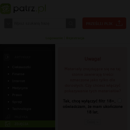
Logowanie
|
Rejestracja
ARTYKUŁY
Uwaga!
Ciekawostki
Materiały znajdujące się na tej
Finanse
stonie zawierają treści
oznaczone jako tylko dla
Internet
dorosłych. Czy chcesz włączyć
Medycyna
pokazywanie tych materiałów?
Prawo
Tak, chcę wyłączyć filtr 18+,
Sprzęt
oświadczam, że mam ukończone
Technologia
18 lat.
MUZYKA
Dalej »
ZDJĘCIA