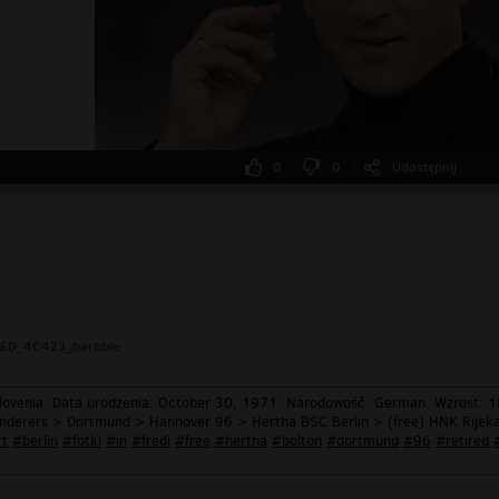
0
0
Udostępnij
ED_4C423_barbbie
lovenia. Data urodzenia: October 30, 1971. Narodowość: German. Wzrost: 18
nderers > Dortmund > Hannover 96 > Hertha BSC Berlin > (free) HNK Rijeka
rt
#berlin
#fotki
#in
#fredi
#free
#hertha
#bolton
#dortmund
#96
#retired