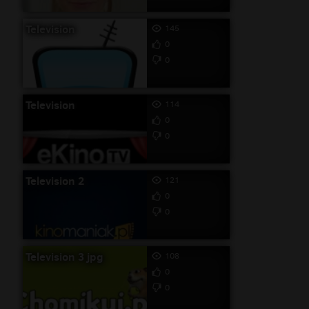
Television
145
0
0
Television
114
0
0
Television 2
121
0
0
Television 3 jpg
108
0
0