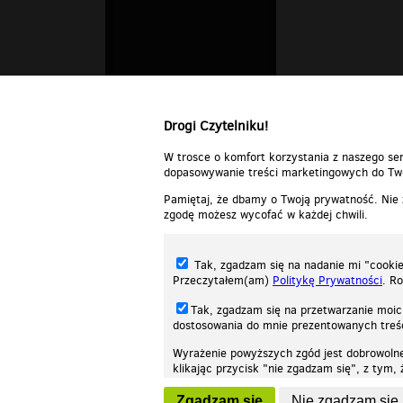
Drogi Czytelniku!
W trosce o komfort korzystania z naszego ser
dopasowywanie treści marketingowych do Two
Pamiętaj, że dbamy o Twoją prywatność. Nie
zgodę możesz wycofać w każdej chwili.
Tak, zgadzam się na nadanie mi "cookie"
Przeczytałem(am)
Politykę Prywatności
. R
Tak, zgadzam się na przetwarzanie moic
dostosowania do mnie prezentowanych tre
Wyrażenie powyższych zgód jest dobrowoln
klikając przycisk "nie zgadzam się", z tym
Nasza strona internetowa używa plików cookies (tzw. ciasteczka) w celach stat
wycofaniem.
moż
Zgadzam się
Nie zgadzam się