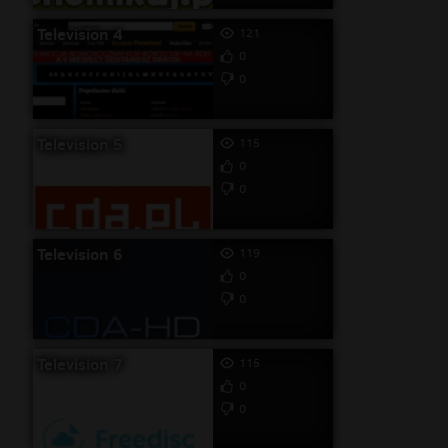
Television 4
121
0
0
Television 5
115
0
0
Television 6
119
0
0
Television 7
115
0
0