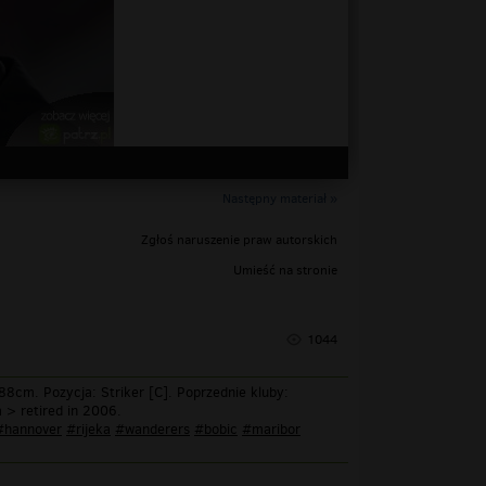
Następny materiał »
Zgłoś naruszenie praw autorskich
Umieść na stronie
1044
8cm. Pozycja: Striker [C]. Poprzednie kluby:
 > retired in 2006.
#hannover
#rijeka
#wanderers
#bobic
#maribor