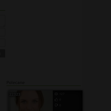
Polecane
22323
127
0
0