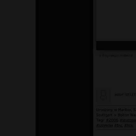
« Poprzedni materiał
DELET
autor:
Urodzony w Maribor, S
Stuttgart > Bolton Wa
Tagi:
#2006
#stuttga
#slovenia
#bsc
#hnk