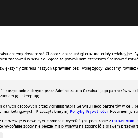
wisu chcemy dostarczać Ci coraz lepsze usługi oraz materiały redakcyjne. B
ich zachowań w serwisie. Zgoda ta pozwoli nam częściowo finansować rozwó
 zwiększymy zakresu naszych uprawnień bez Twojej zgody. Zadbamy również
 i korzystanie z danych przez Administratora Serwisu i jego partnerów w ce
ozumiem ją i akceptuję.
h danych osobowych przez Administratora Serwisu i jego partnerów w celu pe
ści marketingowych. Przeczytałem(am)
Politykę Prywatności
. Rozumiem ją i 
e i możesz je w dowolnym momencie wycofać (na podstronie z
ustawieniami 
, że wycofanie zgody nie będzie miało wpływu na zgodność z prawem przetwarz
ystycznych, reklamowych oraz funkcjonalnych. Dzięki nim możemy indywidualnie dost
liwość wyłączenia ich w przeglądarce, dzięki czemu nie będą zbierane żadne informa