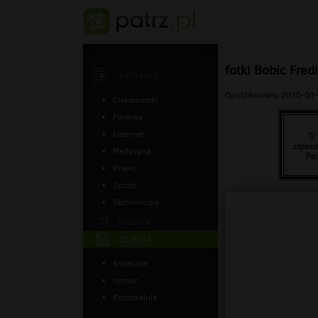
fotki Bobic Fredi
ARTYKUŁY
Opublikowany 2010-01-
Ciekawostki
Finanse
Internet
Medycyna
Prawo
Sprzęt
Technologia
MUZYKA
ZDJĘCIA
śmieszne
humor
Poczekalnia