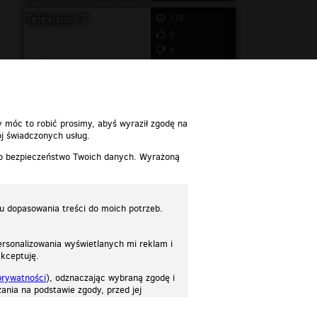
Television 7
115
0
0
y móc to robić prosimy, abyś wyraził zgodę na
j świadczonych usług.
 o bezpieczeństwo Twoich danych. Wyrażoną
lu dopasowania treści do moich potrzeb.
rsonalizowania wyświetlanych mi reklam i
akceptuję.
prywatności
), odznaczając wybraną zgodę i
ania na podstawie zgody, przed jej
osować stronę do twoich potrzeb. Każdy może zaakceptować pliki cookies albo ma
cje.