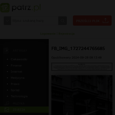
Logowanie
|
Rejestracja
FB_IMG_1727244765685
ARTYKUŁY
Opublikowany 2024-09-28 09:13:48
Ciekawostki
Finanse
Internet
Medycyna
Prawo
Sprzęt
Technologia
MUZYKA
ZDJĘCIA