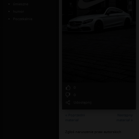
śmieszne
humor
Poczekalnia
0
0
Udostępnij
« Poprzedni
Następny
materiał
materiał »
Zgłoś naruszenie praw autorskich