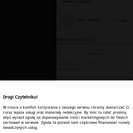
Umieść na stronie
autor: Anonim
128
Komentarze (0)
Drogi Czytelniku!
W trosce o komfort korzystania z naszego serwisu chcemy dostarczać Ci
coraz lepsze usługi oraz materiały redakcyjne. By móc to robić prosimy,
abyś wyraził zgodę na dopasowywanie treści marketingowych do Twoich
zachowań w serwisie. Zgoda ta pozwoli nam częściowo finansować rozwój
świadczonych usług.