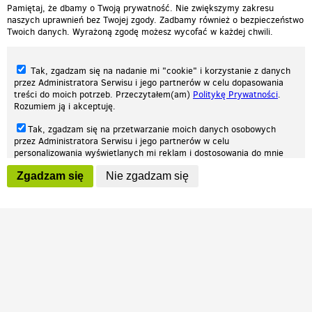
Pamiętaj, że dbamy o Twoją prywatność. Nie zwiększymy zakresu
naszych uprawnień bez Twojej zgody. Zadbamy również o bezpieczeństwo
Twoich danych. Wyrażoną zgodę możesz wycofać w każdej chwili.
Tak, zgadzam się na nadanie mi "cookie" i korzystanie z danych
przez Administratora Serwisu i jego partnerów w celu dopasowania
treści do moich potrzeb. Przeczytałem(am)
Politykę Prywatności
.
Rozumiem ją i akceptuję.
Nasza strona internetowa używa plików cookies (tzw. ciasteczka) w celach
Tak, zgadzam się na przetwarzanie moich danych osobowych
statystycznych, reklamowych oraz funkcjonalnych. Dzięki nim możemy
przez Administratora Serwisu i jego partnerów w celu
indywidualnie dostosować stronę do twoich potrzeb. Każdy może zaakceptować
personalizowania wyświetlanych mi reklam i dostosowania do mnie
pliki cookies albo ma możliwość wyłączenia ich w przeglądarce, dzięki czemu nie
prezentowanych treści marketingowych. Przeczytałem(am)
Politykę
będą zbierane żadne informacje.
Zgadzam się
Nie zgadzam się
Prywatności
. Rozumiem ją i akceptuję.
Zapoznaj się z naszą polityką prywatności
Ok, rozumiem
Wyrażenie powyższych zgód jest dobrowolne i możesz je w dowolnym
momencie wycofać (na podstronie z
ustawieniami prywatności
),
odznaczając wybraną zgodę i klikając przycisk "nie zgadzam się", z
tym, że wycofanie zgody nie będzie miało wpływu na zgodność z
prawem przetwarzania na podstawie zgody, przed jej wycofaniem.
Patrz.pl