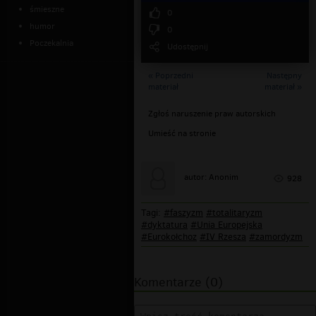
śmieszne
0
humor
0
Poczekalnia
Udostępnij
« Poprzedni
Następny
materiał
materiał »
Zgłoś naruszenie praw autorskich
Umieść na stronie
autor: Anonim
928
Tagi:
#faszyzm
#totalitaryzm
#dyktatura
#Unia Europejska
#Eurokołchoz
#IV Rzesza
#zamordyzm
Komentarze (0)