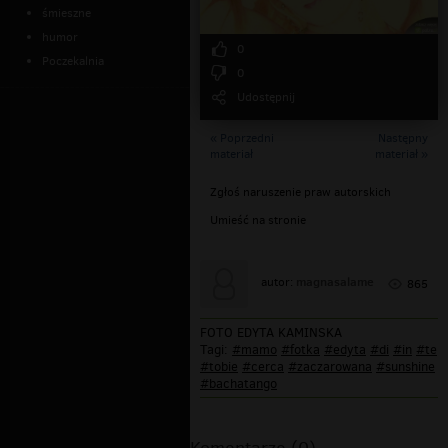
śmieszne
humor
0
Poczekalnia
0
Udostępnij
« Poprzedni
Następny
materiał
materiał »
Zgłoś naruszenie praw autorskich
Umieść na stronie
magnasalame
autor:
865
FOTO EDYTA KAMINSKA
Tagi:
#mamo
#fotka
#edyta
#di
#in
#te
#tobie
#cerca
#zaczarowana
#sunshine
#bachatango