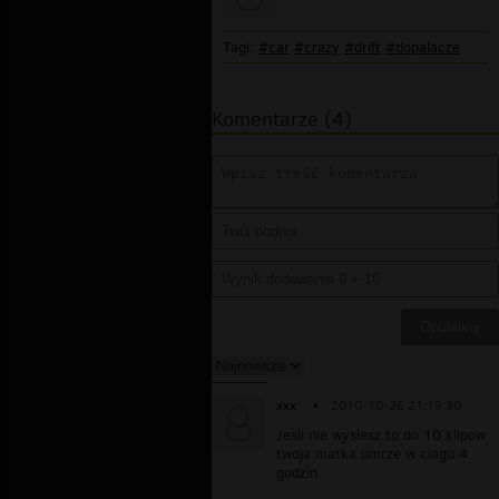
Tagi:
#car
#crazy
#drift
#dopalacze
Komentarze (4)
xxx
▪
2010-10-26 21:19:30
Jesli nie wyslesz to do 10 klipow
twoja matka umrze w ciagu 4
godzin