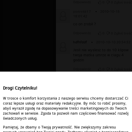
Odpowiedz
0
0
Zgłoś treść
piotrekk17
▪
2010-10-15
18:01:42
co on zrobił ?
Odpowiedz
0
0
Zgłoś treść
hdfhfddf
▪
2010-10-10 20:54:52
Jesli nie wyslesz to do 10 klipow
twoja matka umrze w ciagu 4
godzin
Odpowiedz
0
0
Zgłoś treść
Regit
▪
2008-11-01 01:22:47
haha dobre
Drogi Czytelniku!
Odpowiedz
0
0
Zgłoś treść
W trosce o komfort korzystania z naszego serwisu chcemy dostarczać Ci
coraz lepsze usługi oraz materiały redakcyjne. By móc to robić prosimy,
abyś wyraził zgodę na dopasowywanie treści marketingowych do Twoich
zachowań w serwisie. Zgoda ta pozwoli nam częściowo finansować rozwój
świadczonych usług.
Pamiętaj, że dbamy o Twoją prywatność. Nie zwiększymy zakresu