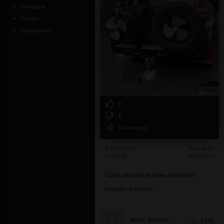
śmieszne
humor
Poczekalnia
0
0
Udostępnij
« Poprzedni
Następny
materiał
materiał »
Zgłoś naruszenie praw autorskich
Umieść na stronie
autor: Anonim
5375