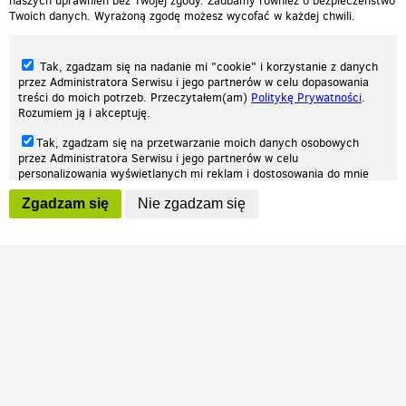
naszych uprawnień bez Twojej zgody. Zadbamy również o bezpieczeństwo
Twoich danych. Wyrażoną zgodę możesz wycofać w każdej chwili.
Tak, zgadzam się na nadanie mi "cookie" i korzystanie z danych
przez Administratora Serwisu i jego partnerów w celu dopasowania
treści do moich potrzeb. Przeczytałem(am)
Politykę Prywatności
.
Rozumiem ją i akceptuję.
Nasza strona internetowa używa plików cookies (tzw. ciasteczka) w celach
Tak, zgadzam się na przetwarzanie moich danych osobowych
statystycznych, reklamowych oraz funkcjonalnych. Dzięki nim możemy
przez Administratora Serwisu i jego partnerów w celu
indywidualnie dostosować stronę do twoich potrzeb. Każdy może zaakceptować
personalizowania wyświetlanych mi reklam i dostosowania do mnie
pliki cookies albo ma możliwość wyłączenia ich w przeglądarce, dzięki czemu nie
prezentowanych treści marketingowych. Przeczytałem(am)
Politykę
będą zbierane żadne informacje.
Zgadzam się
Nie zgadzam się
Prywatności
. Rozumiem ją i akceptuję.
Zapoznaj się z naszą polityką prywatności
Ok, rozumiem
Wyrażenie powyższych zgód jest dobrowolne i możesz je w dowolnym
momencie wycofać (na podstronie z
ustawieniami prywatności
),
odznaczając wybraną zgodę i klikając przycisk "nie zgadzam się", z
tym, że wycofanie zgody nie będzie miało wpływu na zgodność z
prawem przetwarzania na podstawie zgody, przed jej wycofaniem.
Patrz.pl
Strona główna