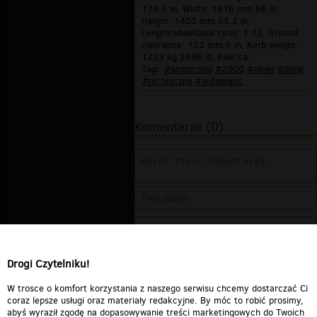
179.3 in, Width: 1676 mm 66 in,
Height: 1403 mm 55.2 in,
Length:wheelbase ratio: 1.73, Ground
clearance: 152 mm 6 in, Kerb weight:
1223 kg 2696 lb, Fuel ca...
Tagi:
#samochod
#2000
#rover
#dane
#techniczne
#automatic
Komentarze (0)
Drogi Czytelniku!
W trosce o komfort korzystania z naszego serwisu chcemy dostarczać Ci
coraz lepsze usługi oraz materiały redakcyjne. By móc to robić prosimy,
abyś wyraził zgodę na dopasowywanie treści marketingowych do Twoich