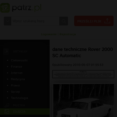
Logowanie
|
Rejestracja
dane techniczne Rover 2000
ARTYKUŁY
SC Automatic
Ciekawostki
Opublikowany 2010-05-07 01:55:53
Finanse
Internet
Medycyna
Prawo
Sprzęt
Technologia
MUZYKA
ZDJĘCIA