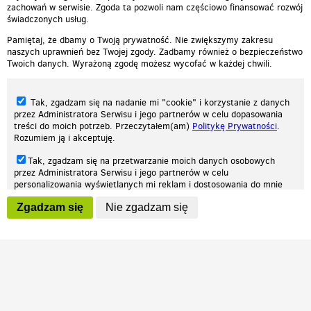
zachowań w serwisie. Zgoda ta pozwoli nam częściowo finansować rozwój
świadczonych usług.
Pamiętaj, że dbamy o Twoją prywatność. Nie zwiększymy zakresu
naszych uprawnień bez Twojej zgody. Zadbamy również o bezpieczeństwo
Twoich danych. Wyrażoną zgodę możesz wycofać w każdej chwili.
Tak, zgadzam się na nadanie mi "cookie" i korzystanie z danych
przez Administratora Serwisu i jego partnerów w celu dopasowania
treści do moich potrzeb. Przeczytałem(am)
Politykę Prywatności
.
Rozumiem ją i akceptuję.
Nasza strona internetowa używa plików cookies (tzw. ciasteczka) w celach
Tak, zgadzam się na przetwarzanie moich danych osobowych
statystycznych, reklamowych oraz funkcjonalnych. Dzięki nim możemy
przez Administratora Serwisu i jego partnerów w celu
indywidualnie dostosować stronę do twoich potrzeb. Każdy może zaakceptować
personalizowania wyświetlanych mi reklam i dostosowania do mnie
pliki cookies albo ma możliwość wyłączenia ich w przeglądarce, dzięki czemu nie
prezentowanych treści marketingowych. Przeczytałem(am)
Politykę
będą zbierane żadne informacje.
Zgadzam się
Nie zgadzam się
Prywatności
. Rozumiem ją i akceptuję.
Zapoznaj się z naszą polityką prywatności
Ok, rozumiem
Wyrażenie powyższych zgód jest dobrowolne i możesz je w dowolnym
momencie wycofać (na podstronie z
ustawieniami prywatności
),
odznaczając wybraną zgodę i klikając przycisk "nie zgadzam się", z
tym, że wycofanie zgody nie będzie miało wpływu na zgodność z
prawem przetwarzania na podstawie zgody, przed jej wycofaniem.