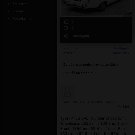
śmieszne
humor
Poczekalnia
0
0
Udostępnij
« Poprzedni
Następny
materiał
materiał »
Zgłoś naruszenie praw autorskich
Umieść na stronie
DELETED_47BB1_fabcio
autor:
864
Type: 4/5S SAL, Number of doors: 4,
Wheelbase: 2625 mm 103.3 in, Track:
Front: 1356 mm 53.4 in, Track: Rear:
1334 mm 52.5 in, Length: 4554 mm