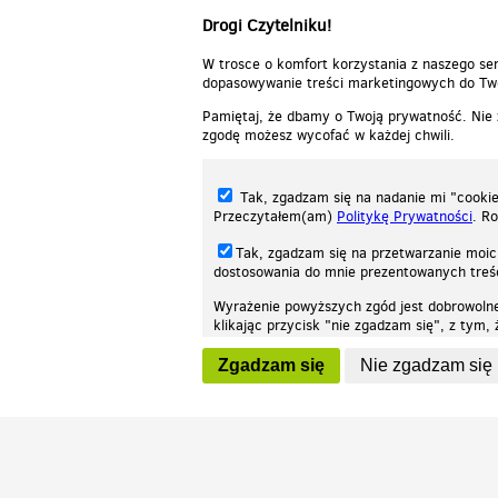
Drogi Czytelniku!
W trosce o komfort korzystania z naszego ser
dopasowywanie treści marketingowych do Two
Pamiętaj, że dbamy o Twoją prywatność. Nie
zgodę możesz wycofać w każdej chwili.
Tak, zgadzam się na nadanie mi "cookie"
Przeczytałem(am)
Politykę Prywatności
. R
Tak, zgadzam się na przetwarzanie moic
dostosowania do mnie prezentowanych tre
Wyrażenie powyższych zgód jest dobrowoln
klikając przycisk "nie zgadzam się", z tym
Nasza strona internetowa używa plików cookies (tzw. ciasteczka) w celach stat
wycofaniem.
moż
Zgadzam się
Nie zgadzam się