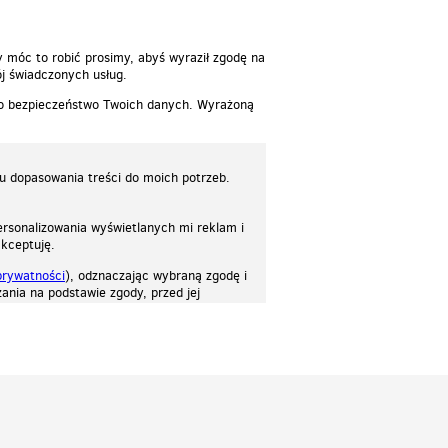
y móc to robić prosimy, abyś wyraził zgodę na
j świadczonych usług.
 o bezpieczeństwo Twoich danych. Wyrażoną
lu dopasowania treści do moich potrzeb.
rsonalizowania wyświetlanych mi reklam i
akceptuję.
prywatności
), odznaczając wybraną zgodę i
ania na podstawie zgody, przed jej
osować stronę do twoich potrzeb. Każdy może zaakceptować pliki cookies albo ma
cje.