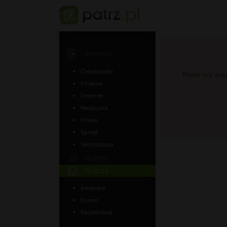
ARTYKUŁY
Ciekawostki
Materiały zna
Finanse
Internet
Medycyna
Prawo
Sprzęt
Technologia
MUZYKA
ZDJĘCIA
śmieszne
humor
Poczekalnia