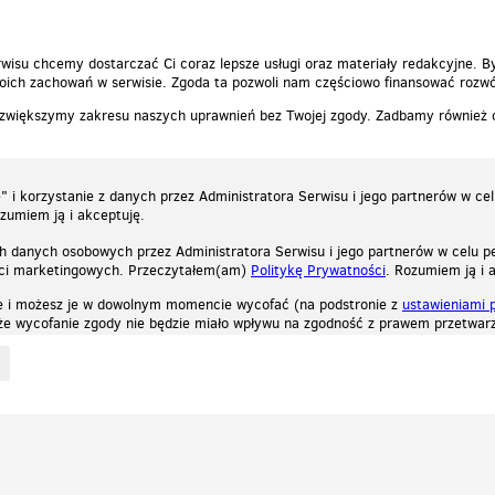
wisu chcemy dostarczać Ci coraz lepsze usługi oraz materiały redakcyjne. B
ich zachowań w serwisie. Zgoda ta pozwoli nam częściowo finansować rozwó
 zwiększymy zakresu naszych uprawnień bez Twojej zgody. Zadbamy również
 i korzystanie z danych przez Administratora Serwisu i jego partnerów w ce
ozumiem ją i akceptuję.
h danych osobowych przez Administratora Serwisu i jego partnerów w celu pe
ści marketingowych. Przeczytałem(am)
Politykę Prywatności
. Rozumiem ją i 
e i możesz je w dowolnym momencie wycofać (na podstronie z
ustawieniami 
, że wycofanie zgody nie będzie miało wpływu na zgodność z prawem przetwarz
ystycznych, reklamowych oraz funkcjonalnych. Dzięki nim możemy indywidualnie dost
liwość wyłączenia ich w przeglądarce, dzięki czemu nie będą zbierane żadne informa
Zapoznaj się z naszą polityką prywatności
Ok, rozumiem