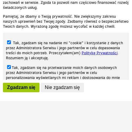
zachowań w serwisie. Zgoda ta pozwoli nam częściowo finansować rozwój
świadczonych usług.
Pamiętaj, że dbamy o Twoją prywatność. Nie zwiększymy zakresu
naszych uprawnień bez Twojej zgody. Zadbamy również o bezpieczeństwo
Twoich danych. Wyrażoną zgodę możesz wycofać w każdej chwili.
Tak, zgadzam się na nadanie mi "cookie" i korzystanie z danych
przez Administratora Serwisu i jego partnerów w celu dopasowania
treści do moich potrzeb. Przeczytałem(am)
Politykę Prywatności
.
Rozumiem ją i akceptuję.
Nasza strona internetowa używa plików cookies (tzw. ciasteczka) w celach
Tak, zgadzam się na przetwarzanie moich danych osobowych
statystycznych, reklamowych oraz funkcjonalnych. Dzięki nim możemy
przez Administratora Serwisu i jego partnerów w celu
indywidualnie dostosować stronę do twoich potrzeb. Każdy może zaakceptować
personalizowania wyświetlanych mi reklam i dostosowania do mnie
pliki cookies albo ma możliwość wyłączenia ich w przeglądarce, dzięki czemu nie
prezentowanych treści marketingowych. Przeczytałem(am)
Politykę
będą zbierane żadne informacje.
Zgadzam się
Nie zgadzam się
Prywatności
. Rozumiem ją i akceptuję.
Zapoznaj się z naszą polityką prywatności
Ok, rozumiem
Wyrażenie powyższych zgód jest dobrowolne i możesz je w dowolnym
momencie wycofać (na podstronie z
ustawieniami prywatności
),
odznaczając wybraną zgodę i klikając przycisk "nie zgadzam się", z
tym, że wycofanie zgody nie będzie miało wpływu na zgodność z
prawem przetwarzania na podstawie zgody, przed jej wycofaniem.