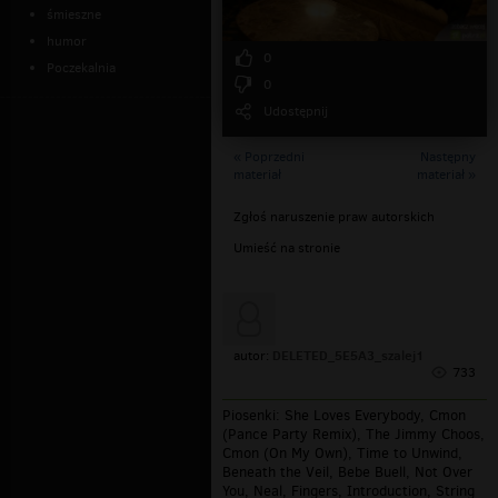
śmieszne
humor
0
Poczekalnia
0
Udostępnij
« Poprzedni
Następny
materiał
materiał »
Zgłoś naruszenie praw autorskich
Umieść na stronie
DELETED_5E5A3_szalej1
autor:
733
Piosenki: She Loves Everybody, Cmon
(Pance Party Remix), The Jimmy Choos,
Cmon (On My Own), Time to Unwind,
Beneath the Veil, Bebe Buell, Not Over
You, Neal, Fingers, Introduction, String