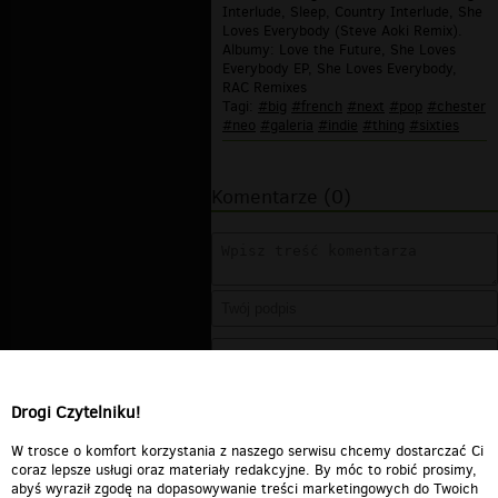
Interlude, Sleep, Country Interlude, She
Loves Everybody (Steve Aoki Remix).
Albumy: Love the Future, She Loves
Everybody EP, She Loves Everybody,
RAC Remixes
Tagi:
#big
#french
#next
#pop
#chester
#neo
#galeria
#indie
#thing
#sixties
Komentarze (0)
Drogi Czytelniku!
W trosce o komfort korzystania z naszego serwisu chcemy dostarczać Ci
coraz lepsze usługi oraz materiały redakcyjne. By móc to robić prosimy,
abyś wyraził zgodę na dopasowywanie treści marketingowych do Twoich