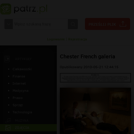
Logowanie
|
Rejestracja
Chester French galeria
ARTYKUŁY
Opublikowany 2010-05-21 12:44:15
Ciekawostki
Finanse
Internet
Medycyna
Prawo
Sprzęt
Technologia
MUZYKA
ZDJĘCIA