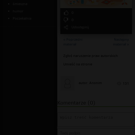
śmieszne
humor
0
Poczekalnia
0
Udostępnij
« Poprzedni
Następny
materiał
materiał »
Zgłoś naruszenie praw autorskich
Umieść na stronie
autor: Anonim
131
Komentarze (0)