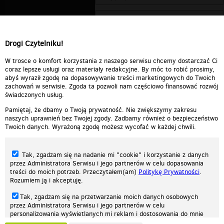
Drogi Czytelniku!
W trosce o komfort korzystania z naszego serwisu chcemy dostarczać Ci
coraz lepsze usługi oraz materiały redakcyjne. By móc to robić prosimy,
abyś wyraził zgodę na dopasowywanie treści marketingowych do Twoich
zachowań w serwisie. Zgoda ta pozwoli nam częściowo finansować rozwój
świadczonych usług.
Pamiętaj, że dbamy o Twoją prywatność. Nie zwiększymy zakresu
naszych uprawnień bez Twojej zgody. Zadbamy również o bezpieczeństwo
Twoich danych. Wyrażoną zgodę możesz wycofać w każdej chwili.
Tak, zgadzam się na nadanie mi "cookie" i korzystanie z danych
przez Administratora Serwisu i jego partnerów w celu dopasowania
treści do moich potrzeb. Przeczytałem(am)
Politykę Prywatności
.
Rozumiem ją i akceptuję.
Nasza strona internetowa używa plików cookies (tzw. ciasteczka) w celach
Tak, zgadzam się na przetwarzanie moich danych osobowych
statystycznych, reklamowych oraz funkcjonalnych. Dzięki nim możemy
przez Administratora Serwisu i jego partnerów w celu
indywidualnie dostosować stronę do twoich potrzeb. Każdy może zaakceptować
personalizowania wyświetlanych mi reklam i dostosowania do mnie
pliki cookies albo ma możliwość wyłączenia ich w przeglądarce, dzięki czemu nie
prezentowanych treści marketingowych. Przeczytałem(am)
Politykę