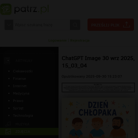
Logowanie
|
Rejestracja
ChatGPT Image 30 wrz 2025,
ARTYKUŁY
15_03_04
Ciekawostki
Opublikowany 2025-09-30 15:23:07
Finanse
Internet
Medycyna
Prawo
Sprzęt
Technologia
MUZYKA
ZDJĘCIA