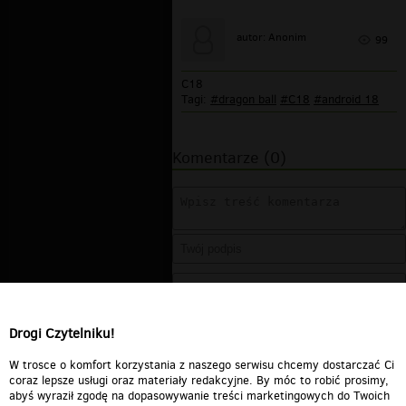
autor: Anonim
99
C18
Tagi:
#dragon ball
#C18
#android 18
Komentarze (0)
Drogi Czytelniku!
W trosce o komfort korzystania z naszego serwisu chcemy dostarczać Ci
coraz lepsze usługi oraz materiały redakcyjne. By móc to robić prosimy,
abyś wyraził zgodę na dopasowywanie treści marketingowych do Twoich