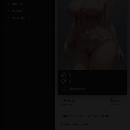
śmieszne
humor
Poczekalnia
0
0
Udostępnij
« Poprzedni
Następny
materiał
materiał »
Zgłoś naruszenie praw autorskich
Umieść na stronie