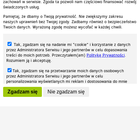
zachowań w serwisie. Zgoda ta pozwoli nam częściowo finansować rozwój
świadczonych usług.
Pamiętaj, że dbamy o Twoją prywatność. Nie zwiększymy zakresu
naszych uprawnień bez Twojej zgody. Zadbamy również o bezpieczeństwo
Twoich danych. Wyrażoną zgodę możesz wycofać w każdej chwili.
Tak, zgadzam się na nadanie mi "cookie" i korzystanie z danych
przez Administratora Serwisu i jego partnerów w celu dopasowania
treści do moich potrzeb. Przeczytałem(am)
Politykę Prywatności
.
Rozumiem ją i akceptuję.
Nasza strona internetowa używa plików cookies (tzw. ciasteczka) w celach
Tak, zgadzam się na przetwarzanie moich danych osobowych
statystycznych, reklamowych oraz funkcjonalnych. Dzięki nim możemy
przez Administratora Serwisu i jego partnerów w celu
indywidualnie dostosować stronę do twoich potrzeb. Każdy może zaakceptować
personalizowania wyświetlanych mi reklam i dostosowania do mnie
pliki cookies albo ma możliwość wyłączenia ich w przeglądarce, dzięki czemu nie
prezentowanych treści marketingowych. Przeczytałem(am)
Politykę
będą zbierane żadne informacje.
Zgadzam się
Nie zgadzam się
Prywatności
. Rozumiem ją i akceptuję.
Zapoznaj się z naszą polityką prywatności
Ok, rozumiem
Wyrażenie powyższych zgód jest dobrowolne i możesz je w dowolnym
momencie wycofać (na podstronie z
ustawieniami prywatności
),
odznaczając wybraną zgodę i klikając przycisk "nie zgadzam się", z
tym, że wycofanie zgody nie będzie miało wpływu na zgodność z
prawem przetwarzania na podstawie zgody, przed jej wycofaniem.