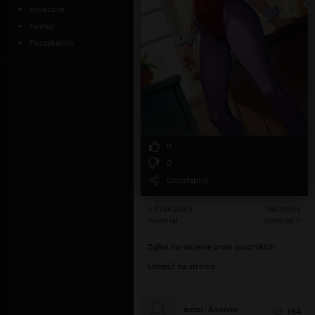
śmieszne
humor
Poczekalnia
0
0
Udostępnij
« Poprzedni
Następny
materiał
materiał »
Zgłoś naruszenie praw autorskich
Umieść na stronie
autor: Anonim
194