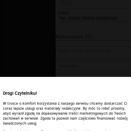
bulma
Tagi:
#anime
#bulma
#dragon ball
Komentarze (0)
Drogi Czytelniku!
W trosce o komfort korzystania z naszego serwisu chcemy dostarczać Ci
coraz lepsze usługi oraz materiały redakcyjne. By móc to robić prosimy,
abyś wyraził zgodę na dopasowywanie treści marketingowych do Twoich
zachowań w serwisie. Zgoda ta pozwoli nam częściowo finansować rozwój
świadczonych usług.