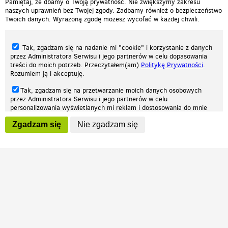
Pamiętaj, że dbamy o Twoją prywatność. Nie zwiększymy zakresu
naszych uprawnień bez Twojej zgody. Zadbamy również o bezpieczeństwo
Twoich danych. Wyrażoną zgodę możesz wycofać w każdej chwili.
Tak, zgadzam się na nadanie mi "cookie" i korzystanie z danych
przez Administratora Serwisu i jego partnerów w celu dopasowania
treści do moich potrzeb. Przeczytałem(am)
Politykę Prywatności
.
Rozumiem ją i akceptuję.
Nasza strona internetowa używa plików cookies (tzw. ciasteczka) w celach
Tak, zgadzam się na przetwarzanie moich danych osobowych
statystycznych, reklamowych oraz funkcjonalnych. Dzięki nim możemy
przez Administratora Serwisu i jego partnerów w celu
indywidualnie dostosować stronę do twoich potrzeb. Każdy może zaakceptować
personalizowania wyświetlanych mi reklam i dostosowania do mnie
pliki cookies albo ma możliwość wyłączenia ich w przeglądarce, dzięki czemu nie
prezentowanych treści marketingowych. Przeczytałem(am)
Politykę
będą zbierane żadne informacje.
Zgadzam się
Nie zgadzam się
Prywatności
. Rozumiem ją i akceptuję.
Zapoznaj się z naszą polityką prywatności
Ok, rozumiem
Wyrażenie powyższych zgód jest dobrowolne i możesz je w dowolnym
momencie wycofać (na podstronie z
ustawieniami prywatności
),
odznaczając wybraną zgodę i klikając przycisk "nie zgadzam się", z
tym, że wycofanie zgody nie będzie miało wpływu na zgodność z
prawem przetwarzania na podstawie zgody, przed jej wycofaniem.
Patrz.pl