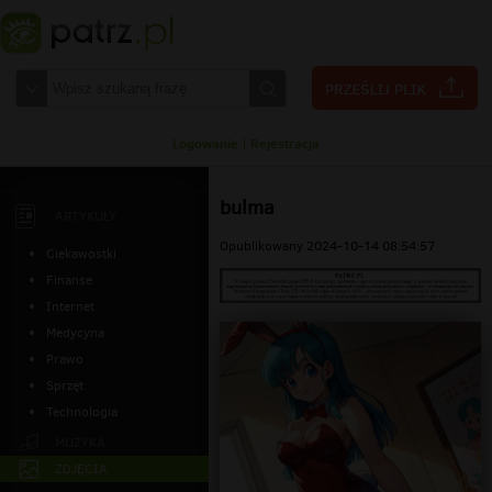
Logowanie
|
Rejestracja
bulma
ARTYKUŁY
Opublikowany 2024-10-14 08:54:57
Ciekawostki
Finanse
Internet
Medycyna
Prawo
Sprzęt
Technologia
MUZYKA
ZDJĘCIA