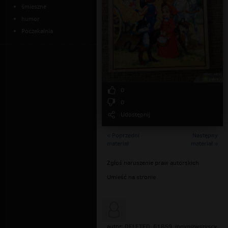
śmieszne
humor
Poczekalnia
0
0
Udostępnij
« Poprzedni
Następny
materiał
materiał »
Zgłoś naruszenie praw autorskich
Umieść na stronie
DELETED_61B59_innynizwszyscy
autor: