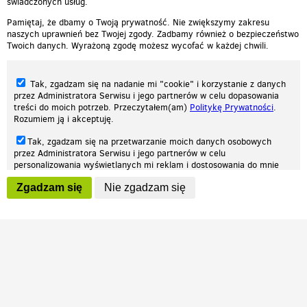
świadczonych usług.
Pamiętaj, że dbamy o Twoją prywatność. Nie zwiększymy zakresu
naszych uprawnień bez Twojej zgody. Zadbamy również o bezpieczeństwo
Twoich danych. Wyrażoną zgodę możesz wycofać w każdej chwili.
Tak, zgadzam się na nadanie mi "cookie" i korzystanie z danych
przez Administratora Serwisu i jego partnerów w celu dopasowania
treści do moich potrzeb. Przeczytałem(am)
Politykę Prywatności
.
Rozumiem ją i akceptuję.
Nasza strona internetowa używa plików cookies (tzw. ciasteczka) w celach
Tak, zgadzam się na przetwarzanie moich danych osobowych
statystycznych, reklamowych oraz funkcjonalnych. Dzięki nim możemy
przez Administratora Serwisu i jego partnerów w celu
indywidualnie dostosować stronę do twoich potrzeb. Każdy może zaakceptować
personalizowania wyświetlanych mi reklam i dostosowania do mnie
pliki cookies albo ma możliwość wyłączenia ich w przeglądarce, dzięki czemu nie
prezentowanych treści marketingowych. Przeczytałem(am)
Politykę
będą zbierane żadne informacje.
Zgadzam się
Nie zgadzam się
Prywatności
. Rozumiem ją i akceptuję.
Zapoznaj się z naszą polityką prywatności
Ok, rozumiem
Wyrażenie powyższych zgód jest dobrowolne i możesz je w dowolnym
momencie wycofać (na podstronie z
ustawieniami prywatności
),
odznaczając wybraną zgodę i klikając przycisk "nie zgadzam się", z
tym, że wycofanie zgody nie będzie miało wpływu na zgodność z
prawem przetwarzania na podstawie zgody, przed jej wycofaniem.